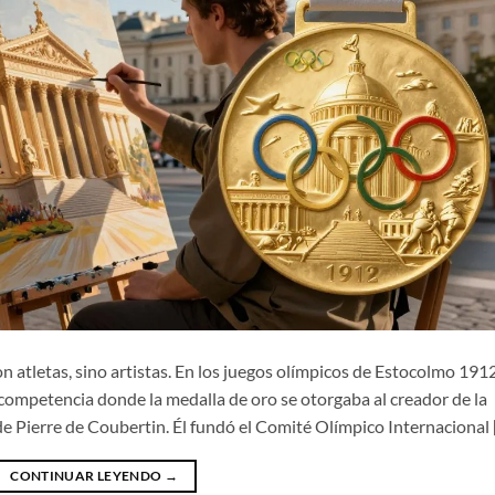
 atletas, sino artistas. En los juegos olímpicos de Estocolmo 1912
 competencia donde la medalla de oro se otorgaba al creador de la
de Pierre de Coubertin. Él fundó el Comité Olímpico Internacional 
CONTINUAR LEYENDO
→