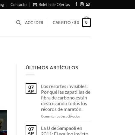
og
Contacto
Boletin de Ofertas
0
ACCEDER
CARRITO /
$
0
ÚLTIMOS ARTÍCULOS
Los resortes invisibles:
07
Ago
Por qué las zapatillas de
fibra de carbono están
destrozando todos los
récords de maratón.
en
Comentarios desactivados
Los
resortes
La U de Sampaoli en
07
invisibles:
Ago
2011: El equipo invicto