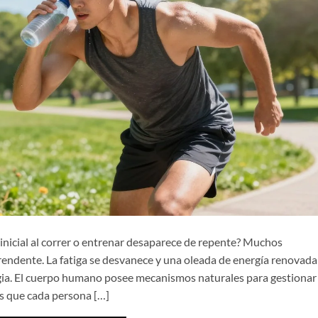
inicial al correr o entrenar desaparece de repente? Muchos
endente. La fatiga se desvanece y una oleada de energía renovada
ia. El cuerpo humano posee mecanismos naturales para gestionar 
as que cada persona […]