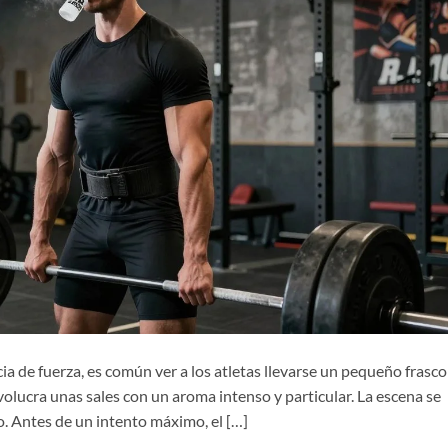
 de fuerza, es común ver a los atletas llevarse un pequeño frasco
nvolucra unas sales con un aroma intenso y particular. La escena se
o. Antes de un intento máximo, el […]