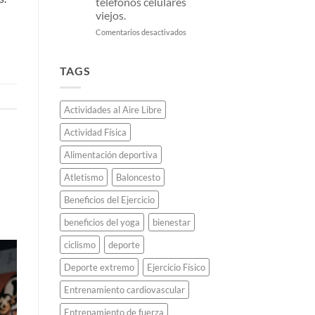
teléfonos celulares
el
chileno
viejos.
atletismo
y
para
sus
en
Comentarios desactivados
siempre.
historias
Oro
poco
reciclado:
conocidas.
Cómo
TAGS
Japón
fabricó
todas
Actividades al Aire Libre
las
medallas
Actividad Física
olímpicas
de
Alimentación deportiva
Tokio
2020
Atletismo
Baloncesto
usando
teléfonos
Beneficios del Ejercicio
celulares
beneficios del yoga
bienestar
viejos.
ciclismo
deporte
Deporte extremo
Ejercicio Físico
Entrenamiento cardiovascular
Entrenamiento de fuerza