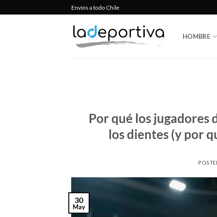
Saltar
Envíos a todo Chile
al
contenido
HOMBRE
Por qué los jugadores 
los dientes (y por 
POSTE
30
May