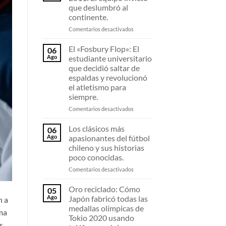
Por
que deslumbró al
qué
continente.
las
zapatillas
en
Comentarios desactivados
de
La
fibra
U
El «Fosbury Flop»: El
06
de
de
Ago
estudiante universitario
carbono
Sampaoli
que decidió saltar de
están
en
espaldas y revolucionó
destrozando
2011:
el atletismo para
todos
El
siempre.
los
equipo
récords
invicto
en
Comentarios desactivados
de
que
El
maratón.
deslumbró
«Fosbury
Los clásicos más
06
al
Flop»:
Ago
apasionantes del fútbol
continente.
El
chileno y sus historias
estudiante
poco conocidas.
universitario
que
en
Comentarios desactivados
decidió
Los
saltar
clásicos
Oro reciclado: Cómo
05
de
más
Ago
Japón fabricó todas las
n a
espaldas
apasionantes
medallas olímpicas de
ema
y
del
Tokio 2020 usando
revolucionó
fútbol
s.