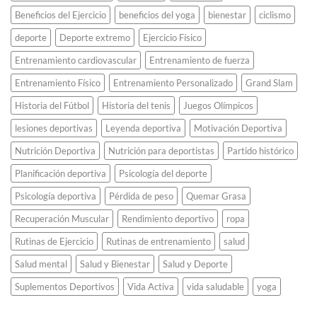
élite
González
mundial.
Beneficios del Ejercicio
beneficios del yoga
bienestar
ciclismo
hicieron
historia
deporte
Deporte extremo
Ejercicio Físico
en
Atenas
Entrenamiento cardiovascular
Entrenamiento de fuerza
2004.
Entrenamiento Físico
Entrenamiento Personalizado
Grand Slam
Historia del Fútbol
Historia del tenis
Juegos Olímpicos
lesiones deportivas
Leyenda deportiva
Motivación Deportiva
Nutrición Deportiva
Nutrición para deportistas
Partido histórico
Planificación deportiva
Psicología del deporte
Psicología deportiva
Pérdida de peso
Quemar Grasa
Recuperación Muscular
Rendimiento deportivo
ropa
Rutinas de Ejercicio
Rutinas de entrenamiento
salud
Salud mental
Salud y Bienestar
Salud y Deporte
Suplementos Deportivos
Vida Activa
vida saludable
yoga