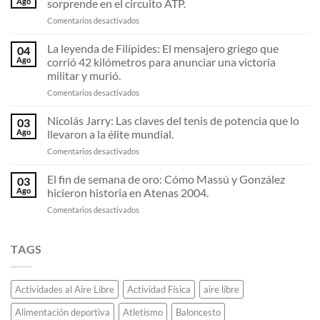
Ago
sorprende en el circuito ATP.
Japón
en
Comentarios desactivados
fabricó
La
todas
zurda
La leyenda de Filípides: El mensajero griego que
las
04
de
medallas
Ago
corrió 42 kilómetros para anunciar una victoria
Alejandro
olímpicas
militar y murió.
Tabilo:
de
en
Comentarios desactivados
Análisis
Tokio
La
del
2020
leyenda
golpe
Nicolás Jarry: Las claves del tenis de potencia que lo
usando
03
de
que
teléfonos
Ago
llevaron a la élite mundial.
Filípides:
sorprende
celulares
en
Comentarios desactivados
El
en
viejos.
Nicolás
mensajero
el
Jarry:
El fin de semana de oro: Cómo Massú y González
griego
circuito
03
Las
que
ATP.
Ago
hicieron historia en Atenas 2004.
claves
corrió
en
Comentarios desactivados
del
42
El
tenis
kilómetros
fin
de
para
de
TAGS
potencia
anunciar
semana
que
una
de
lo
victoria
oro:
llevaron
militar
Actividades al Aire Libre
Actividad Física
aire libre
Cómo
a
y
Massú
la
murió.
Alimentación deportiva
Atletismo
Baloncesto
y