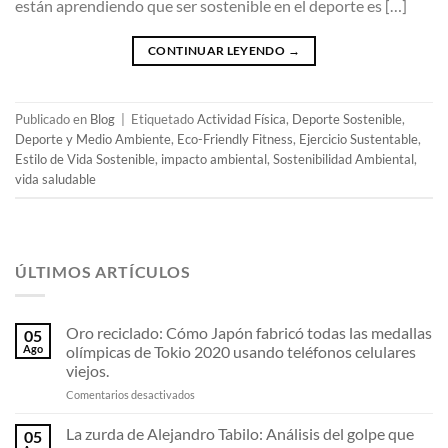
están aprendiendo que ser sostenible en el deporte es […]
CONTINUAR LEYENDO
→
Publicado en
Blog
|
Etiquetado
Actividad Física
,
Deporte Sostenible
,
Deporte y Medio Ambiente
,
Eco-Friendly Fitness
,
Ejercicio Sustentable
,
Estilo de Vida Sostenible
,
impacto ambiental
,
Sostenibilidad Ambiental
,
vida saludable
ÚLTIMOS ARTÍCULOS
Oro reciclado: Cómo Japón fabricó todas las medallas
05
Ago
olímpicas de Tokio 2020 usando teléfonos celulares
viejos.
en
Comentarios desactivados
Oro
reciclado:
La zurda de Alejandro Tabilo: Análisis del golpe que
05
Cómo