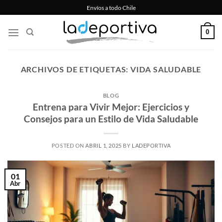
Saltar
Envíos a todo Chile
al
contenido
0
ARCHIVOS DE ETIQUETAS:
VIDA SALUDABLE
BLOG
Entrena para Vivir Mejor: Ejercicios y
Consejos para un Estilo de Vida Saludable
POSTED ON
ABRIL 1, 2025
BY
LADEPORTIVA
01
Abr