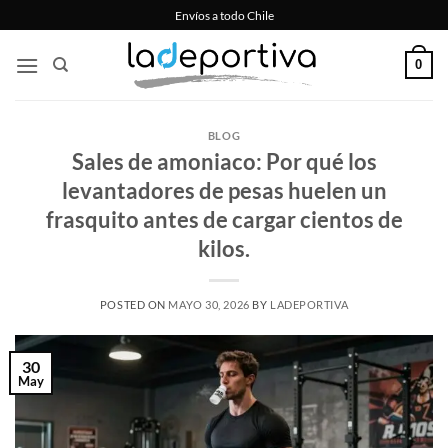
Saltar
Envíos a todo Chile
al
contenido
0
BLOG
Sales de amoniaco: Por qué los
levantadores de pesas huelen un
frasquito antes de cargar cientos de
kilos.
POSTED ON
MAYO 30, 2026
BY
LADEPORTIVA
30
May