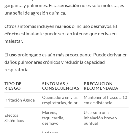
garganta y pulmones. Esta
sensación
no es solo molesta; es
una señal de agresión química.
Otros síntomas incluyen
mareos
o incluso desmayos. El
efecto
estimulante puede ser tan intenso que deriva en
malestar.
El
uso
prolongado es aún más preocupante. Puede derivar en
daños pulmonares crónicos y reducir la capacidad
respiratoria.
TIPO DE
SÍNTOMAS /
PRECAUCIÓN
RIESGO
CONSECUENCIAS
RECOMENDADA
Quemadura en vías
Mantener el frasco a 10
Irritación Aguda
respiratorias, dolor
cm de distancia
Mareos,
Usar solo una
Efectos
taquicardia,
inhalación breve y
Sistémicos
desmayo
puntual
Lesiones