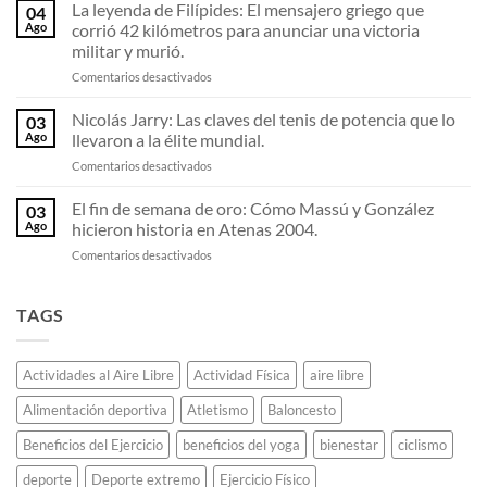
zurda
La leyenda de Filípides: El mensajero griego que
las
04
de
medallas
Ago
corrió 42 kilómetros para anunciar una victoria
Alejandro
olímpicas
militar y murió.
Tabilo:
de
en
Comentarios desactivados
Análisis
Tokio
La
del
2020
leyenda
golpe
Nicolás Jarry: Las claves del tenis de potencia que lo
usando
03
de
que
teléfonos
Ago
llevaron a la élite mundial.
Filípides:
sorprende
celulares
en
Comentarios desactivados
El
en
viejos.
Nicolás
mensajero
el
Jarry:
El fin de semana de oro: Cómo Massú y González
griego
circuito
03
Las
que
ATP.
Ago
hicieron historia en Atenas 2004.
claves
corrió
en
Comentarios desactivados
del
42
El
tenis
kilómetros
fin
de
para
de
TAGS
potencia
anunciar
semana
que
una
de
lo
victoria
oro:
llevaron
militar
Actividades al Aire Libre
Actividad Física
aire libre
Cómo
a
y
Massú
la
murió.
Alimentación deportiva
Atletismo
Baloncesto
y
élite
González
mundial.
Beneficios del Ejercicio
beneficios del yoga
bienestar
ciclismo
hicieron
historia
deporte
Deporte extremo
Ejercicio Físico