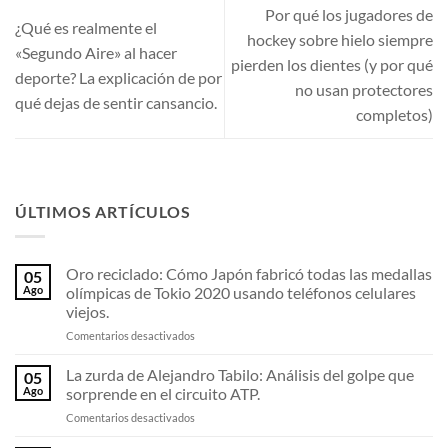
Por qué los jugadores de
¿Qué es realmente el
hockey sobre hielo siempre
«Segundo Aire» al hacer
pierden los dientes (y por qué
deporte? La explicación de por
no usan protectores
qué dejas de sentir cansancio.
completos)
ÚLTIMOS ARTÍCULOS
Oro reciclado: Cómo Japón fabricó todas las medallas
05
Ago
olímpicas de Tokio 2020 usando teléfonos celulares
viejos.
en
Comentarios desactivados
Oro
reciclado:
La zurda de Alejandro Tabilo: Análisis del golpe que
05
Cómo
Ago
sorprende en el circuito ATP.
Japón
en
Comentarios desactivados
fabricó
La
todas