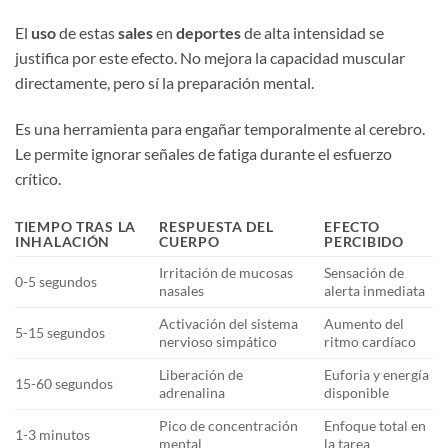
El
uso
de estas
sales
en
deportes
de alta intensidad se
justifica por este efecto. No mejora la capacidad muscular
directamente, pero sí la preparación mental.
Es una herramienta para engañar temporalmente al cerebro.
Le permite ignorar señales de fatiga durante el esfuerzo
crítico.
TIEMPO TRAS LA
RESPUESTA DEL
EFECTO
INHALACIÓN
CUERPO
PERCIBIDO
Irritación de mucosas
Sensación de
0-5 segundos
nasales
alerta inmediata
Activación del sistema
Aumento del
5-15 segundos
nervioso simpático
ritmo cardíaco
Liberación de
Euforia y energía
15-60 segundos
adrenalina
disponible
Pico de concentración
Enfoque total en
1-3 minutos
mental
la tarea