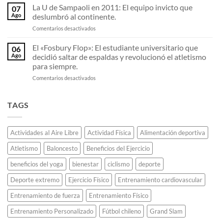
resortes
Olimpiadas
chileno.
La U de Sampaoli en 2011: El equipo invicto que
07
invisibles:
viaja
Ago
deslumbró al continente.
Por
en
en
Comentarios desactivados
qué
avión
La
las
con
U
El «Fosbury Flop»: El estudiante universitario que
zapatillas
la
06
de
de
llama
Ago
decidió saltar de espaldas y revolucionó el atletismo
Sampaoli
fibra
olímpica
para siempre.
en
de
sin
en
Comentarios desactivados
2011:
carbono
que
El
El
están
se
«Fosbury
equipo
destrozando
apague.
Flop»:
invicto
TAGS
todos
El
que
los
estudiante
deslumbró
récords
universitario
al
de
Actividades al Aire Libre
Actividad Física
Alimentación deportiva
que
continente.
maratón.
decidió
Atletismo
Baloncesto
Beneficios del Ejercicio
saltar
de
beneficios del yoga
bienestar
ciclismo
deporte
espaldas
y
Deporte extremo
Ejercicio Físico
Entrenamiento cardiovascular
revolucionó
el
Entrenamiento de fuerza
Entrenamiento Físico
atletismo
Entrenamiento Personalizado
Fútbol chileno
Grand Slam
para
siempre.