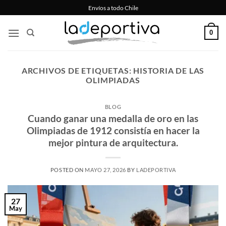
Saltar
Envíos a todo Chile
al
contenido
0
ARCHIVOS DE ETIQUETAS:
HISTORIA DE LAS
OLIMPIADAS
BLOG
Cuando ganar una medalla de oro en las
Olimpiadas de 1912 consistía en hacer la
mejor pintura de arquitectura.
POSTED ON
MAYO 27, 2026
BY
LADEPORTIVA
27
May