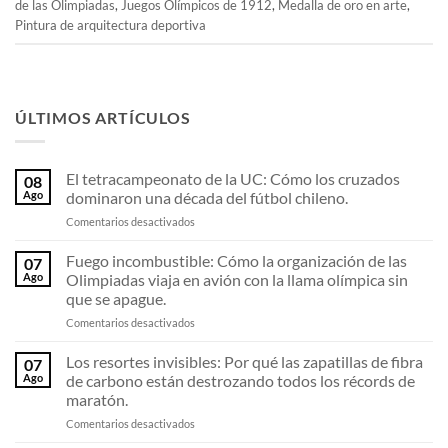
de las Olimpiadas
,
Juegos Olímpicos de 1912
,
Medalla de oro en arte
,
Pintura de arquitectura deportiva
ÚLTIMOS ARTÍCULOS
El tetracampeonato de la UC: Cómo los cruzados
08
Ago
dominaron una década del fútbol chileno.
en
Comentarios desactivados
El
tetracampeonato
Fuego incombustible: Cómo la organización de las
07
de
Ago
Olimpiadas viaja en avión con la llama olímpica sin
la
que se apague.
UC:
en
Comentarios desactivados
Cómo
Fuego
los
incombustible:
cruzados
Los resortes invisibles: Por qué las zapatillas de fibra
07
Cómo
dominaron
Ago
de carbono están destrozando todos los récords de
la
una
maratón.
organización
década
en
Comentarios desactivados
de
del
Los
las
fútbol