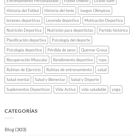
Entrenamiento Personalizado
Fútbol chileno
Grand Slam
para
siempre.
Historia del Fútbol
Historia del tenis
Juegos Olímpicos
lesiones deportivas
Leyenda deportiva
Motivación Deportiva
Nutrición Deportiva
Nutrición para deportistas
Partido histórico
Planificación deportiva
Psicología del deporte
Psicología deportiva
Pérdida de peso
Quemar Grasa
Recuperación Muscular
Rendimiento deportivo
ropa
Rutinas de Ejercicio
Rutinas de entrenamiento
salud
Salud mental
Salud y Bienestar
Salud y Deporte
Suplementos Deportivos
Vida Activa
vida saludable
yoga
CATEGORÍAS
Blog
(303)