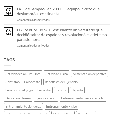
Los
las
fútbol
resortes
Olimpiadas
chileno.
La U de Sampaoli en 2011: El equipo invicto que
07
invisibles:
viaja
Ago
deslumbró al continente.
Por
en
en
Comentarios desactivados
qué
avión
La
las
con
U
El «Fosbury Flop»: El estudiante universitario que
zapatillas
la
06
de
de
llama
Ago
decidió saltar de espaldas y revolucionó el atletismo
Sampaoli
fibra
olímpica
para siempre.
en
de
sin
en
Comentarios desactivados
2011:
carbono
que
El
El
están
se
«Fosbury
equipo
destrozando
apague.
Flop»:
invicto
TAGS
todos
El
que
los
estudiante
deslumbró
récords
universitario
al
de
Actividades al Aire Libre
Actividad Física
Alimentación deportiva
que
continente.
maratón.
decidió
Atletismo
Baloncesto
Beneficios del Ejercicio
saltar
de
beneficios del yoga
bienestar
ciclismo
deporte
espaldas
y
Deporte extremo
Ejercicio Físico
Entrenamiento cardiovascular
revolucionó
el
Entrenamiento de fuerza
Entrenamiento Físico
atletismo