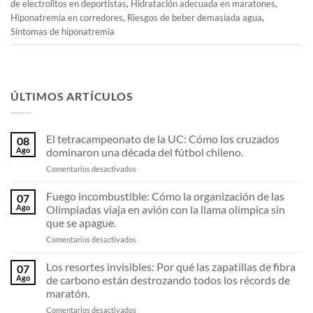
de electrolitos en deportistas
,
Hidratación adecuada en maratones
,
Hiponatremia en corredores
,
Riesgos de beber demasiada agua
,
Síntomas de hiponatremia
ÚLTIMOS ARTÍCULOS
El tetracampeonato de la UC: Cómo los cruzados
08
Ago
dominaron una década del fútbol chileno.
en
Comentarios desactivados
El
tetracampeonato
Fuego incombustible: Cómo la organización de las
07
de
Ago
Olimpiadas viaja en avión con la llama olímpica sin
la
que se apague.
UC:
en
Comentarios desactivados
Cómo
Fuego
los
incombustible:
cruzados
Los resortes invisibles: Por qué las zapatillas de fibra
07
Cómo
dominaron
Ago
de carbono están destrozando todos los récords de
la
una
maratón.
organización
década
en
Comentarios desactivados
de
del