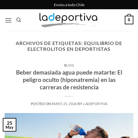
Saltar
Envíos a todo Chile
al
contenido
0
ARCHIVOS DE ETIQUETAS:
EQUILIBRIO DE
ELECTROLITOS EN DEPORTISTAS
BLOG
Beber demasiada agua puede matarte: El
peligro oculto (hiponatremia) en las
carreras de resistencia
POSTED ON
MAYO 25, 2026
BY
LADEPORTIVA
25
May