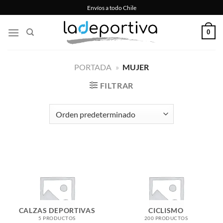
Saltar
Envíos a todo Chile
al
contenido
0
PORTADA
»
MUJER
FILTRAR
CALZAS DEPORTIVAS
CICLISMO
5 PRODUCTOS
200 PRODUCTOS