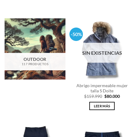
-50%
SIN EXISTENCIAS
OUTDOOR
117 PRODUCTOS
Abrigo impermeable mujer
talla S Doite
El
El
$
159.990
$
80.000
precio
precio
original
actual
LEER MÁS
era:
es:
$159.990.
$80.000.