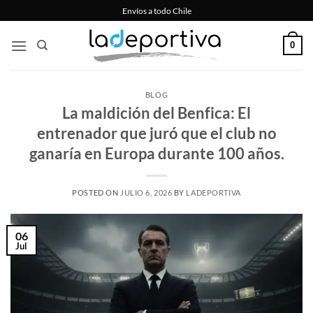
Saltar
Envíos a todo Chile
al
contenido
0
BLOG
La maldición del Benfica: El
entrenador que juró que el club no
ganaría en Europa durante 100 años.
POSTED ON
JULIO 6, 2026
BY
LADEPORTIVA
06
Jul