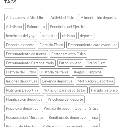
Flop»:
invicto
TAGS
todos
El
que
los
estudiante
deslumbró
récords
universitario
al
de
Actividades al Aire Libre
Actividad Física
Alimentación deportiva
que
continente.
maratón.
decidió
Atletismo
Baloncesto
Beneficios del Ejercicio
saltar
de
beneficios del yoga
bienestar
ciclismo
deporte
espaldas
y
Deporte extremo
Ejercicio Físico
Entrenamiento cardiovascular
revolucionó
el
Entrenamiento de fuerza
Entrenamiento Físico
atletismo
Entrenamiento Personalizado
Fútbol chileno
Grand Slam
para
siempre.
Historia del Fútbol
Historia del tenis
Juegos Olímpicos
lesiones deportivas
Leyenda deportiva
Motivación Deportiva
Nutrición Deportiva
Nutrición para deportistas
Partido histórico
Planificación deportiva
Psicología del deporte
Psicología deportiva
Pérdida de peso
Quemar Grasa
Recuperación Muscular
Rendimiento deportivo
ropa
Rutinas de Ejercicio
Rutinas de entrenamiento
salud