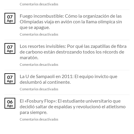
en
Comentarios desactivados
El
tetracampeonato
Fuego incombustible: Cómo la organización de las
07
de
Ago
Olimpiadas viaja en avión con la llama olímpica sin
la
que se apague.
UC:
en
Comentarios desactivados
Cómo
Fuego
los
incombustible:
cruzados
Los resortes invisibles: Por qué las zapatillas de fibra
07
Cómo
dominaron
Ago
de carbono están destrozando todos los récords de
la
una
maratón.
organización
década
en
Comentarios desactivados
de
del
Los
las
fútbol
resortes
Olimpiadas
chileno.
La U de Sampaoli en 2011: El equipo invicto que
07
invisibles:
viaja
Ago
deslumbró al continente.
Por
en
en
Comentarios desactivados
qué
avión
La
las
con
U
El «Fosbury Flop»: El estudiante universitario que
zapatillas
la
06
de
de
llama
Ago
decidió saltar de espaldas y revolucionó el atletismo
Sampaoli
fibra
olímpica
para siempre.
en
de
sin
en
Comentarios desactivados
2011:
carbono
que
El
El
están
se
«Fosbury
equipo
destrozando
apague.