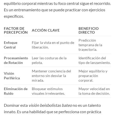
equilibrio corporal mientras tu foco central sigue el recorrido.
Es un entrenamiento que se puede practicar con ejercicios
específicos.
FACTOR DE
BENEFICIO
ACCIÓN CLAVE
PERCEPCIÓN
DIRECTO
Predicción
Enfoque
Fijar la vista en el punto de
temprana de la
Central
liberación.
trayectoria.
Procesamiento
Leer las costuras de la
Identificación del
de Rotación
pelota.
tipo de lanzamiento.
Mantener conciencia del
Mejor equilibrio y
Visión
entorno sin desviar la
preparación
Periférica
mirada.
corporal.
Eliminación de
Bloquear estímulos
Mayor velocidad en
Ruido
visuales irrelevantes.
la toma de decisión.
Dominar esta
visión beisbolistas bateo
no es un talento
innato. Es una habilidad que se perfecciona con práctica