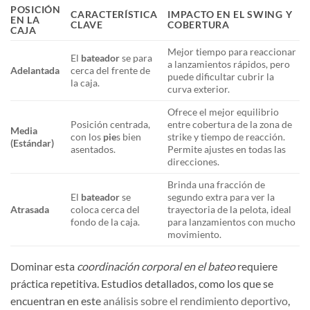
POSICIÓN
CARACTERÍSTICA
IMPACTO EN EL SWING Y
EN LA
CLAVE
COBERTURA
CAJA
Mejor tiempo para reaccionar
El
bateador
se para
a lanzamientos rápidos, pero
Adelantada
cerca del frente de
puede dificultar cubrir la
la caja.
curva exterior.
Ofrece el mejor equilibrio
Posición centrada,
entre cobertura de la zona de
Media
con los
pie
s bien
strike y tiempo de reacción.
(Estándar)
asentados.
Permite ajustes en todas las
direcciones.
Brinda una fracción de
El
bateador
se
segundo extra para ver la
Atrasada
coloca cerca del
trayectoria de la pelota, ideal
fondo de la caja.
para lanzamientos con mucho
movimiento.
Dominar esta
coordinación corporal en el bateo
requiere
práctica repetitiva. Estudios detallados, como los que se
encuentran en este
análisis sobre el rendimiento deportivo
,