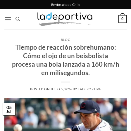
Saltar
Envíos a todo Chile
al
contenido
0
BLOG
Tiempo de reacción sobrehumano:
Cómo el ojo de un beisbolista
procesa una bola lanzada a 160 km/h
en milisegundos.
POSTED ON
JULIO 5, 2026
BY
LADEPORTIVA
05
Jul