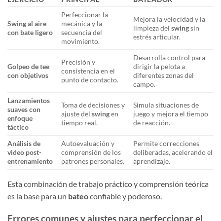
Perfeccionar la
Mejora la velocidad y la
Swing al aire
mecánica y la
limpieza del
swing
sin
con bate ligero
secuencia del
estrés articular.
movimiento.
Desarrolla control para
Precisión y
Golpeo de tee
dirigir la pelota a
consistencia en el
con objetivos
diferentes zonas del
punto de contacto.
campo.
Lanzamientos
Toma de decisiones y
Simula situaciones de
suaves con
ajuste del
swing
en
juego y mejora el tiempo
enfoque
tiempo real.
de reacción.
táctico
Análisis de
Autoevaluación y
Permite correcciones
video post-
comprensión de los
deliberadas, acelerando el
entrenamiento
patrones personales.
aprendizaje.
Esta combinación de trabajo práctico y comprensión teórica
es la base para un
bateo
confiable y poderoso.
Errores comunes y ajustes para perfeccionar el