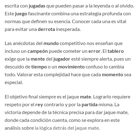
escrita con
jugadas
que pueden pasar a la leyenda o al olvido.
Este
juego
fascinante combina una estrategia profunda con
normas que definen su esencia. Conocer cada una es vital
para evitar una
derrota
inesperada.
Las anécdotas del
mundo
competitivo nos enseñan que
incluso un
campeón
puede cometer un
error
. El
tablero
exige que la
mente
del
jugador
esté siempre alerta, pues un
descuido de
tiempo
o un
movimiento
confuso lo cambia
todo. Valorar esta complejidad hace que cada
momento
sea
especial.
El objetivo final siempre es el jaque
mate
. Lograrlo requiere
respeto por el
rey
contrario y por la
partida
misma. La
victoria depende de la técnica precisa para dar jaque mate,
donde cada condición cuenta, como se explora en este
análisis sobre
la lógica detrás del jaque mate
.