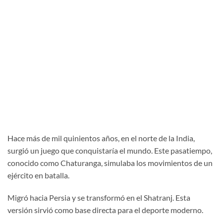
Hace más de mil quinientos años, en el norte de la India,
surgió un juego que conquistaría el mundo. Este pasatiempo,
conocido como Chaturanga, simulaba los movimientos de un
ejército en batalla.
Migró hacia Persia y se transformó en el Shatranj. Esta
versión sirvió como base directa para el deporte moderno.