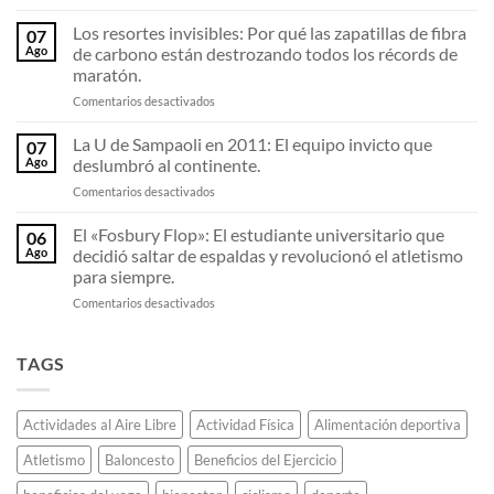
Fuego
los
incombustible:
cruzados
Los resortes invisibles: Por qué las zapatillas de fibra
07
Cómo
dominaron
Ago
de carbono están destrozando todos los récords de
la
una
maratón.
organización
década
en
Comentarios desactivados
de
del
Los
las
fútbol
resortes
Olimpiadas
chileno.
La U de Sampaoli en 2011: El equipo invicto que
07
invisibles:
viaja
Ago
deslumbró al continente.
Por
en
en
Comentarios desactivados
qué
avión
La
las
con
U
El «Fosbury Flop»: El estudiante universitario que
zapatillas
la
06
de
de
llama
Ago
decidió saltar de espaldas y revolucionó el atletismo
Sampaoli
fibra
olímpica
para siempre.
en
de
sin
en
Comentarios desactivados
2011:
carbono
que
El
El
están
se
«Fosbury
equipo
destrozando
apague.
Flop»:
invicto
TAGS
todos
El
que
los
estudiante
deslumbró
récords
universitario
al
de
Actividades al Aire Libre
Actividad Física
Alimentación deportiva
que
continente.
maratón.
decidió
Atletismo
Baloncesto
Beneficios del Ejercicio
saltar
de