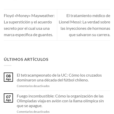
Floyd «Money» Mayweather:
El tratamiento médico de
La superstición y el acuerdo
Lionel Messi: La verdad sobre
secreto por el cual usa una
las inyecciones de hormonas
marca específica de guantes.
que salvaron su carrera.
ÚLTIMOS ARTÍCULOS
El tetracampeonato de la UC: Cómo los cruzados
08
Ago
dominaron una década del fútbol chileno.
en
Comentarios desactivados
El
tetracampeonato
Fuego incombustible: Cómo la organización de las
07
de
Ago
Olimpiadas viaja en avión con la llama olímpica sin
la
que se apague.
UC:
en
Comentarios desactivados
Cómo