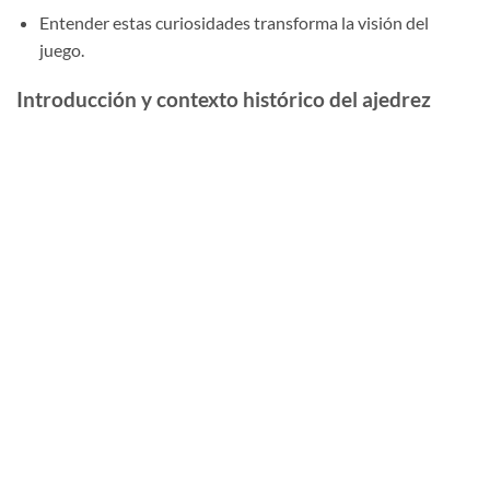
Entender estas curiosidades transforma la visión del
juego.
Introducción y contexto histórico del ajedrez