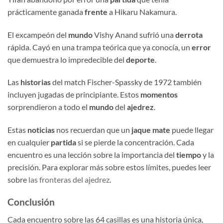
prácticamente ganada
frente
a Hikaru Nakamura.
El excampeón del
mundo
Vishy Anand sufrió una
derrota
rápida. Cayó en una trampa teórica que ya conocía, un
error
que demuestra lo impredecible del
deporte
.
Las
historias
del match Fischer-Spassky de 1972 también
incluyen jugadas de principiante. Estos
momentos
sorprendieron a todo el
mundo
del
ajedrez
.
Estas
noticias
nos recuerdan que un
jaque mate
puede llegar
en cualquier
partida
si se pierde la concentración. Cada
encuentro es una lección sobre la importancia del
tiempo
y la
precisión. Para explorar más sobre estos límites, puedes leer
sobre
las fronteras del ajedrez
.
Conclusión
Cada encuentro sobre las 64 casillas es una historia única,