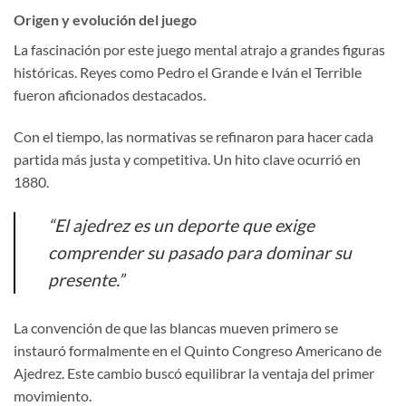
Origen y evolución del juego
La fascinación por este juego mental atrajo a grandes figuras
históricas. Reyes como Pedro el Grande e Iván el Terrible
fueron aficionados destacados.
Con el tiempo, las normativas se refinaron para hacer cada
partida más justa y competitiva. Un hito clave ocurrió en
1880.
“El ajedrez es un deporte que exige
comprender su pasado para dominar su
presente.”
La convención de que las blancas mueven primero se
instauró formalmente en el Quinto Congreso Americano de
Ajedrez. Este cambio buscó equilibrar la ventaja del primer
movimiento.