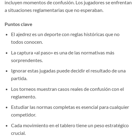
incluyen momentos de confusión. Los jugadores se enfrentan
a situaciones reglamentarias que no esperaban.
Puntos clave
El ajedrez es un deporte con reglas históricas que no
todos conocen.
La captura «al paso» es una de las normativas más
sorprendentes.
Ignorar estas jugadas puede decidir el resultado de una
partida.
Los torneos muestran casos reales de confusión con el
reglamento.
Estudiar las normas completas es esencial para cualquier
competidor.
Cada movimiento en el tablero tiene un peso estratégico
crucial.