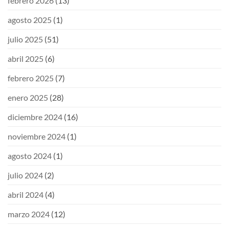
febrero 2026
(13)
agosto 2025
(1)
julio 2025
(51)
abril 2025
(6)
febrero 2025
(7)
enero 2025
(28)
diciembre 2024
(16)
noviembre 2024
(1)
agosto 2024
(1)
julio 2024
(2)
abril 2024
(4)
marzo 2024
(12)