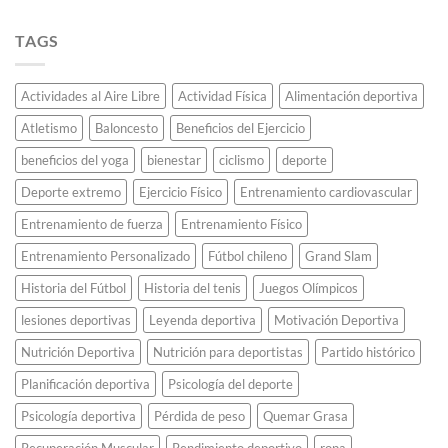
Los
universitario
al
de
clásicos
que
continente.
maratón.
más
TAGS
decidió
apasionantes
saltar
del
de
fútbol
espaldas
Actividades al Aire Libre
Actividad Física
Alimentación deportiva
chileno
y
y
revolucionó
Atletismo
Baloncesto
Beneficios del Ejercicio
sus
el
historias
atletismo
beneficios del yoga
bienestar
ciclismo
deporte
poco
para
conocidas.
Deporte extremo
Ejercicio Físico
Entrenamiento cardiovascular
siempre.
Entrenamiento de fuerza
Entrenamiento Físico
Entrenamiento Personalizado
Fútbol chileno
Grand Slam
Historia del Fútbol
Historia del tenis
Juegos Olímpicos
lesiones deportivas
Leyenda deportiva
Motivación Deportiva
Nutrición Deportiva
Nutrición para deportistas
Partido histórico
Planificación deportiva
Psicología del deporte
Psicología deportiva
Pérdida de peso
Quemar Grasa