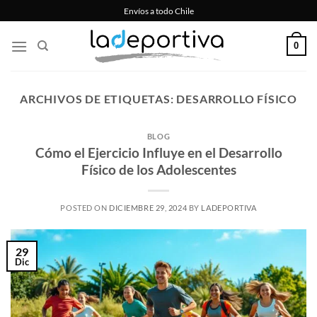
Saltar
Envíos a todo Chile
al
contenido
0
ARCHIVOS DE ETIQUETAS:
DESARROLLO FÍSICO
BLOG
Cómo el Ejercicio Influye en el Desarrollo
Físico de los Adolescentes
POSTED ON
DICIEMBRE 29, 2024
BY
LADEPORTIVA
29
Dic