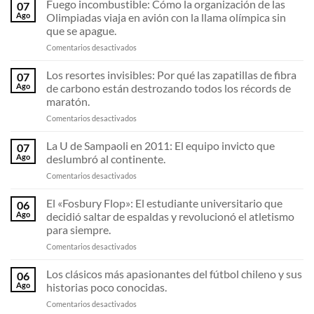
Fuego incombustible: Cómo la organización de las
07
Ago
Olimpiadas viaja en avión con la llama olímpica sin
que se apague.
en
Comentarios desactivados
Fuego
incombustible:
Los resortes invisibles: Por qué las zapatillas de fibra
07
Cómo
Ago
de carbono están destrozando todos los récords de
la
maratón.
organización
en
Comentarios desactivados
de
Los
las
resortes
Olimpiadas
La U de Sampaoli en 2011: El equipo invicto que
07
invisibles:
viaja
Ago
deslumbró al continente.
Por
en
en
Comentarios desactivados
qué
avión
La
las
con
U
El «Fosbury Flop»: El estudiante universitario que
zapatillas
la
06
de
de
llama
Ago
decidió saltar de espaldas y revolucionó el atletismo
Sampaoli
fibra
olímpica
para siempre.
en
de
sin
en
Comentarios desactivados
2011:
carbono
que
El
El
están
se
«Fosbury
equipo
Los clásicos más apasionantes del fútbol chileno y sus
destrozando
apague.
06
Flop»:
invicto
todos
Ago
historias poco conocidas.
El
que
los
en
Comentarios desactivados
estudiante
deslumbró
récords