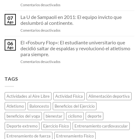
en
Comentarios desactivados
de
del
Los
las
fútbol
resortes
Olimpiadas
chileno.
La U de Sampaoli en 2011: El equipo invicto que
07
invisibles:
viaja
Ago
deslumbró al continente.
Por
en
en
Comentarios desactivados
qué
avión
La
las
con
U
El «Fosbury Flop»: El estudiante universitario que
zapatillas
la
06
de
de
llama
Ago
decidió saltar de espaldas y revolucionó el atletismo
Sampaoli
fibra
olímpica
para siempre.
en
de
sin
en
Comentarios desactivados
2011:
carbono
que
El
El
están
se
«Fosbury
equipo
destrozando
apague.
Flop»:
invicto
TAGS
todos
El
que
los
estudiante
deslumbró
récords
universitario
al
de
Actividades al Aire Libre
Actividad Física
Alimentación deportiva
que
continente.
maratón.
decidió
Atletismo
Baloncesto
Beneficios del Ejercicio
saltar
de
beneficios del yoga
bienestar
ciclismo
deporte
espaldas
y
Deporte extremo
Ejercicio Físico
Entrenamiento cardiovascular
revolucionó
el
Entrenamiento de fuerza
Entrenamiento Físico