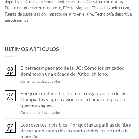
deportivos
,
Ciencia del movimiento curvilíneo
,
Curvatura en el aire
,
Efecto de rotación en el deporte
,
Efecto Magnus
,
Física del vuelo curvo
,
Fuerza de sustentación
,
Impacto del giro en el aire
,
Tecnología deportiva
aerodinámica
ÚLTIMOS ARTÍCULOS
El tetracampeonato de la UC: Cómo los cruzados
08
Ago
dominaron una década del fútbol chileno.
en
Comentarios desactivados
El
tetracampeonato
Fuego incombustible: Cómo la organización de las
07
de
Ago
Olimpiadas viaja en avión con la llama olímpica sin
la
que se apague.
UC:
en
Comentarios desactivados
Cómo
Fuego
los
incombustible:
cruzados
Los resortes invisibles: Por qué las zapatillas de fibra
07
Cómo
dominaron
Ago
de carbono están destrozando todos los récords de
la
una
maratón.
organización
década