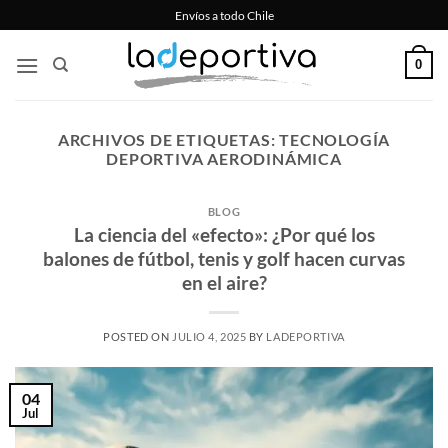
Saltar
Envíos a todo Chile
al
contenido
0
ARCHIVOS DE ETIQUETAS:
TECNOLOGÍA
DEPORTIVA AERODINÁMICA
BLOG
La ciencia del «efecto»: ¿Por qué los
balones de fútbol, tenis y golf hacen curvas
en el aire?
POSTED ON
JULIO 4, 2025
BY
LADEPORTIVA
04
Jul