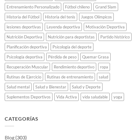
atletismo
Entrenamiento Personalizado
Fútbol chileno
Grand Slam
para
siempre.
Historia del Fútbol
Historia del tenis
Juegos Olímpicos
lesiones deportivas
Leyenda deportiva
Motivación Deportiva
Nutrición Deportiva
Nutrición para deportistas
Partido histórico
Planificación deportiva
Psicología del deporte
Psicología deportiva
Pérdida de peso
Quemar Grasa
Recuperación Muscular
Rendimiento deportivo
ropa
Rutinas de Ejercicio
Rutinas de entrenamiento
salud
Salud mental
Salud y Bienestar
Salud y Deporte
Suplementos Deportivos
Vida Activa
vida saludable
yoga
CATEGORÍAS
Blog
(303)