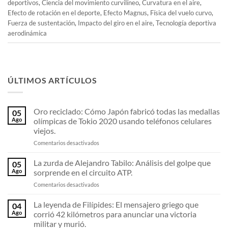
deportivos
,
Ciencia del movimiento curvilíneo
,
Curvatura en el aire
,
Efecto de rotación en el deporte
,
Efecto Magnus
,
Física del vuelo curvo
,
Fuerza de sustentación
,
Impacto del giro en el aire
,
Tecnología deportiva
aerodinámica
ÚLTIMOS ARTÍCULOS
Oro reciclado: Cómo Japón fabricó todas las medallas
05
Ago
olímpicas de Tokio 2020 usando teléfonos celulares
viejos.
en
Comentarios desactivados
Oro
reciclado:
La zurda de Alejandro Tabilo: Análisis del golpe que
05
Cómo
Ago
sorprende en el circuito ATP.
Japón
en
Comentarios desactivados
fabricó
La
todas
zurda
La leyenda de Filípides: El mensajero griego que
las
04
de
medallas
Ago
corrió 42 kilómetros para anunciar una victoria
Alejandro
olímpicas
militar y murió.
Tabilo: