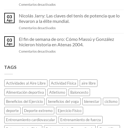
de
en
Comentarios desactivados
Análisis
Tokio
La
del
2020
leyenda
golpe
Nicolás Jarry: Las claves del tenis de potencia que lo
usando
03
de
que
teléfonos
Ago
llevaron a la élite mundial.
Filípides:
sorprende
celulares
en
Comentarios desactivados
El
en
viejos.
Nicolás
mensajero
el
Jarry:
El fin de semana de oro: Cómo Massú y González
griego
circuito
03
Las
que
ATP.
Ago
hicieron historia en Atenas 2004.
claves
corrió
en
Comentarios desactivados
del
42
El
tenis
kilómetros
fin
de
para
de
TAGS
potencia
anunciar
semana
que
una
de
lo
victoria
oro:
llevaron
militar
Actividades al Aire Libre
Actividad Física
aire libre
Cómo
a
y
Massú
la
murió.
Alimentación deportiva
Atletismo
Baloncesto
y
élite
González
mundial.
Beneficios del Ejercicio
beneficios del yoga
bienestar
ciclismo
hicieron
historia
deporte
Deporte extremo
Ejercicio Físico
en
Atenas
Entrenamiento cardiovascular
Entrenamiento de fuerza
2004.