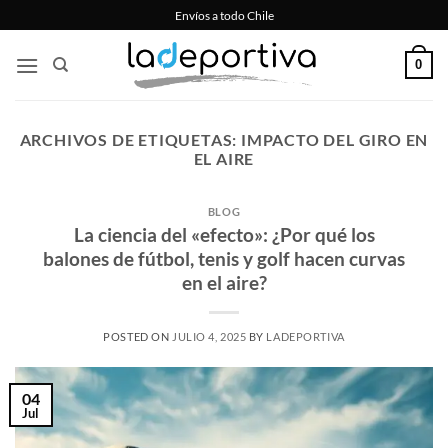
Saltar
Envíos a todo Chile
al
contenido
0
ARCHIVOS DE ETIQUETAS:
IMPACTO DEL GIRO EN
EL AIRE
BLOG
La ciencia del «efecto»: ¿Por qué los
balones de fútbol, tenis y golf hacen curvas
en el aire?
POSTED ON
JULIO 4, 2025
BY
LADEPORTIVA
04
Jul