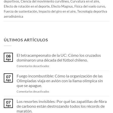
deportivos
,
Ciencia del movimiento curvilíneo
,
Curvatura en el aire
,
Efecto de rotación en el deporte
,
Efecto Magnus
,
Física del vuelo curvo
,
Fuerza de sustentación
,
Impacto del giro en el aire
,
Tecnología deportiva
aerodinámica
ÚLTIMOS ARTÍCULOS
El tetracampeonato de la UC: Cómo los cruzados
08
Ago
dominaron una década del fútbol chileno.
en
Comentarios desactivados
El
tetracampeonato
Fuego incombustible: Cómo la organización de las
07
de
Ago
Olimpiadas viaja en avión con la llama olímpica sin
la
que se apague.
UC:
en
Comentarios desactivados
Cómo
Fuego
los
incombustible:
cruzados
Los resortes invisibles: Por qué las zapatillas de fibra
07
Cómo
dominaron
Ago
de carbono están destrozando todos los récords de
la
una
maratón.
organización
década