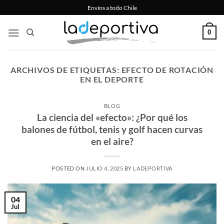
Saltar
Envíos a todo Chile
al
contenido
0
ARCHIVOS DE ETIQUETAS:
EFECTO DE ROTACIÓN
EN EL DEPORTE
BLOG
La ciencia del «efecto»: ¿Por qué los
balones de fútbol, tenis y golf hacen curvas
en el aire?
POSTED ON
JULIO 4, 2025
BY
LADEPORTIVA
04
Jul