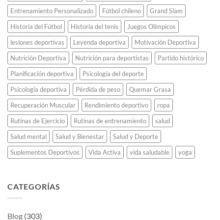
atletismo
Entrenamiento Personalizado
Fútbol chileno
Grand Slam
para
siempre.
Historia del Fútbol
Historia del tenis
Juegos Olímpicos
lesiones deportivas
Leyenda deportiva
Motivación Deportiva
Nutrición Deportiva
Nutrición para deportistas
Partido histórico
Planificación deportiva
Psicología del deporte
Psicología deportiva
Pérdida de peso
Quemar Grasa
Recuperación Muscular
Rendimiento deportivo
ropa
Rutinas de Ejercicio
Rutinas de entrenamiento
salud
Salud mental
Salud y Bienestar
Salud y Deporte
Suplementos Deportivos
Vida Activa
vida saludable
yoga
CATEGORÍAS
Blog
(303)