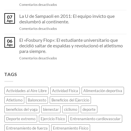
en
Comentarios desactivados
de
del
Los
las
fútbol
resortes
Olimpiadas
chileno.
La U de Sampaoli en 2011: El equipo invicto que
07
invisibles:
viaja
Ago
deslumbró al continente.
Por
en
en
Comentarios desactivados
qué
avión
La
las
con
U
El «Fosbury Flop»: El estudiante universitario que
zapatillas
la
06
de
de
llama
Ago
decidió saltar de espaldas y revolucionó el atletismo
Sampaoli
fibra
olímpica
para siempre.
en
de
sin
en
Comentarios desactivados
2011:
carbono
que
El
El
están
se
«Fosbury
equipo
destrozando
apague.
Flop»:
invicto
TAGS
todos
El
que
los
estudiante
deslumbró
récords
universitario
al
de
Actividades al Aire Libre
Actividad Física
Alimentación deportiva
que
continente.
maratón.
decidió
Atletismo
Baloncesto
Beneficios del Ejercicio
saltar
de
beneficios del yoga
bienestar
ciclismo
deporte
espaldas
y
Deporte extremo
Ejercicio Físico
Entrenamiento cardiovascular
revolucionó
el
Entrenamiento de fuerza
Entrenamiento Físico