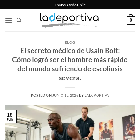
Saltar
Envíos a todo Chile
al
contenido
0
BLOG
El secreto médico de Usain Bolt:
Cómo logró ser el hombre más rápido
del mundo sufriendo de escoliosis
severa.
POSTED ON
JUNIO 18, 2026
BY
LADEPORTIVA
18
Jun