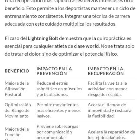
Una recuperación más rápida tras esfuerzos intensos es otro
beneficio. Esto permite a los deportistas mantener un ciclo de
entrenamiento consistente. Integrar una
técnica de carrera
adecuada
con este cuidado multiplica los resultados.
El caso del
Lightning Bolt
demuestra que la quiropráctica es
esencial para cualquier atleta de clase
world
. No se trata solo
de tratar el dolor, sino de optimizar el potencial físico.
IMPACTO EN LA
IMPACTO EN LA
BENEFICIO
PREVENCIÓN
RECUPERACIÓN
Mejora de la
Reduce el estrés
Facilita la vuelta a la
Alineación
asimétrico en músculos
actividad con menor
Postural
y articulaciones.
riesgo de recaída.
Optimización
Permite movimientos
Acorta el tiempo de
del Rango de
más eficientes y menos
inmovilidad y restaura
Movimiento
lesivos.
la flexibilidad.
Previene sobrecargas
Mejora de la
por comunicación
Acelera la reparación de
Función
neuromuscular
los tejidos dañados.