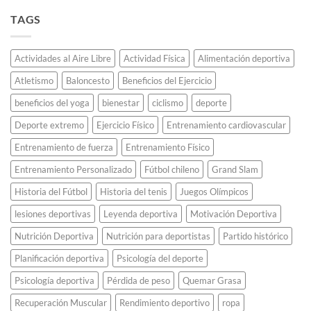
reciclado:
y
revolucionó
Cómo
sus
TAGS
el
Japón
historias
atletismo
fabricó
poco
para
todas
conocidas.
siempre.
Actividades al Aire Libre
Actividad Física
Alimentación deportiva
las
medallas
Atletismo
Baloncesto
Beneficios del Ejercicio
olímpicas
de
beneficios del yoga
bienestar
ciclismo
deporte
Tokio
2020
Deporte extremo
Ejercicio Físico
Entrenamiento cardiovascular
usando
teléfonos
Entrenamiento de fuerza
Entrenamiento Físico
celulares
Entrenamiento Personalizado
Fútbol chileno
Grand Slam
viejos.
Historia del Fútbol
Historia del tenis
Juegos Olímpicos
lesiones deportivas
Leyenda deportiva
Motivación Deportiva
Nutrición Deportiva
Nutrición para deportistas
Partido histórico
Planificación deportiva
Psicología del deporte
Psicología deportiva
Pérdida de peso
Quemar Grasa
Recuperación Muscular
Rendimiento deportivo
ropa