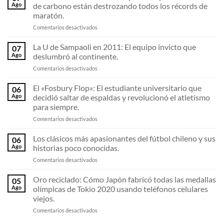
Ago
de carbono están destrozando todos los récords de
maratón.
en
Comentarios desactivados
Los
resortes
La U de Sampaoli en 2011: El equipo invicto que
07
invisibles:
Ago
deslumbró al continente.
Por
en
Comentarios desactivados
qué
La
las
U
El «Fosbury Flop»: El estudiante universitario que
zapatillas
06
de
de
Ago
decidió saltar de espaldas y revolucionó el atletismo
Sampaoli
fibra
para siempre.
en
de
en
Comentarios desactivados
2011:
carbono
El
El
están
«Fosbury
equipo
Los clásicos más apasionantes del fútbol chileno y sus
destrozando
06
Flop»:
invicto
todos
Ago
historias poco conocidas.
El
que
los
en
Comentarios desactivados
estudiante
deslumbró
récords
Los
universitario
al
de
clásicos
Oro reciclado: Cómo Japón fabricó todas las medallas
que
continente.
05
maratón.
más
decidió
Ago
olímpicas de Tokio 2020 usando teléfonos celulares
apasionantes
saltar
viejos.
del
de
en
Comentarios desactivados
fútbol
espaldas
Oro
chileno
y