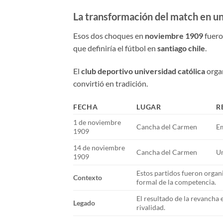
La transformación del match en una
Esos dos choques en
noviembre 1909
fuero
que definiría el fútbol en
santiago chile
.
El
club deportivo universidad católica
organ
convirtió en tradición.
FECHA
LUGAR
R
1 de noviembre
Cancha del Carmen
E
1909
14 de noviembre
Cancha del Carmen
Un
1909
Estos partidos fueron organi
Contexto
formal de la competencia.
El resultado de la revancha 
Legado
rivalidad.