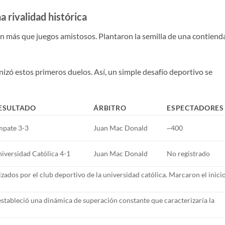
 rivalidad histórica
n más que juegos amistosos. Plantaron la semilla de una contiend
izó estos primeros duelos. Así, un simple desafío deportivo se
ESULTADO
ÁRBITRO
ESPECTADORES
mpate 3-3
Juan Mac Donald
~400
iversidad Católica 4-1
Juan Mac Donald
No registrado
zados por el club deportivo de la universidad católica. Marcaron el inici
estableció una dinámica de superación constante que caracterizaría la