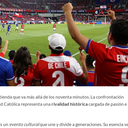
ntienda que va más allá de los noventa minutos. La confrontación
dad Católica representa una
rivalidad histórica
cargada de pasión e
es un
evento cultural
que une y divide a generaciones. Su esencia s