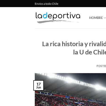
Saltar
Envíos a todo Chile
al
contenido
HOMBRE
La rica historia y rival
la U de Chil
POSTE
17
Jun