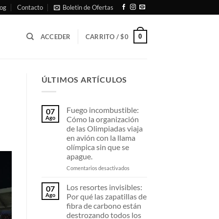
og
Contacto
Boletin de Ofertas
0
ACCEDER
CARRITO /
$
0
ÚLTIMOS ARTÍCULOS
Fuego incombustible:
07
Ago
Cómo la organización
de las Olimpiadas viaja
en avión con la llama
olímpica sin que se
apague.
en
Comentarios desactivados
Fuego
incombustible:
Los resortes invisibles:
07
Cómo
Ago
Por qué las zapatillas de
la
fibra de carbono están
organización
destrozando todos los
de