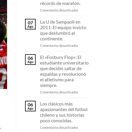
récords de maratón.
las
Olimpiadas
en
Comentarios desactivados
viaja
Los
en
resortes
La U de Sampaoli en
07
avión
invisibles:
Ago
2011: El equipo invicto
con
Por
que deslumbró al
la
qué
continente.
llama
las
olímpica
zapatillas
en
Comentarios desactivados
sin
de
La
que
fibra
U
El «Fosbury Flop»: El
06
se
de
de
Ago
estudiante universitario
apague.
carbono
Sampaoli
que decidió saltar de
están
en
espaldas y revolucionó
destrozando
2011:
el atletismo para
todos
El
siempre.
los
equipo
récords
invicto
en
Comentarios desactivados
de
que
El
maratón.
deslumbró
«Fosbury
Los clásicos más
06
al
Flop»:
Ago
apasionantes del fútbol
continente.
El
chileno y sus historias
estudiante
poco conocidas.
universitario
que
en
e
Comentarios desactivados
decidió