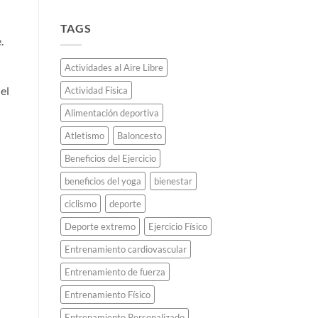
Los
saltar
clásicos
de
más
TAGS
espaldas
apasionantes
.
y
del
revolucionó
fútbol
Actividades al Aire Libre
el
chileno
atletismo
y
el
Actividad Física
para
sus
siempre.
historias
Alimentación deportiva
poco
conocidas.
Atletismo
Baloncesto
Beneficios del Ejercicio
beneficios del yoga
bienestar
ciclismo
deporte
Deporte extremo
Ejercicio Físico
Entrenamiento cardiovascular
Entrenamiento de fuerza
Entrenamiento Físico
Entrenamiento Personalizado