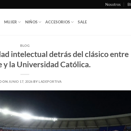
Nosotros
Bl
MUJER
NIÑOS
ACCESORIOS
SALE
BLOG
idad intelectual detrás del clásico entre
e y la Universidad Católica.
D ON
JUNIO 17, 2026
BY
LADEPORTIVA