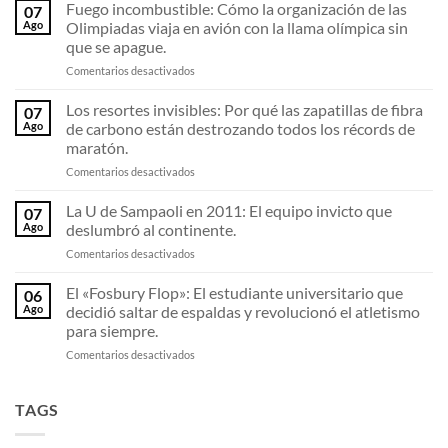
tetracampeonato
Fuego incombustible: Cómo la organización de las
07
de
Ago
Olimpiadas viaja en avión con la llama olímpica sin
la
que se apague.
UC:
en
Comentarios desactivados
Cómo
Fuego
los
incombustible:
cruzados
Los resortes invisibles: Por qué las zapatillas de fibra
07
Cómo
dominaron
Ago
de carbono están destrozando todos los récords de
la
una
maratón.
organización
década
en
Comentarios desactivados
de
del
Los
las
fútbol
resortes
Olimpiadas
chileno.
La U de Sampaoli en 2011: El equipo invicto que
07
invisibles:
viaja
Ago
deslumbró al continente.
Por
en
en
Comentarios desactivados
qué
avión
La
las
con
U
El «Fosbury Flop»: El estudiante universitario que
zapatillas
la
06
de
de
llama
Ago
decidió saltar de espaldas y revolucionó el atletismo
Sampaoli
fibra
olímpica
para siempre.
en
de
sin
en
Comentarios desactivados
2011:
carbono
que
El
El
están
se
«Fosbury
equipo
destrozando
apague.
Flop»:
invicto
TAGS
todos
El
que
los
estudiante
deslumbró
récords