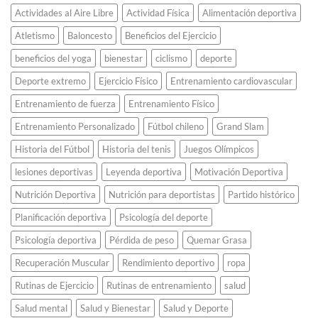
universitario
al
de
Actividades al Aire Libre
Actividad Física
Alimentación deportiva
que
continente.
maratón.
decidió
Atletismo
Baloncesto
Beneficios del Ejercicio
saltar
de
beneficios del yoga
bienestar
ciclismo
deporte
espaldas
y
Deporte extremo
Ejercicio Físico
Entrenamiento cardiovascular
revolucionó
el
Entrenamiento de fuerza
Entrenamiento Físico
atletismo
Entrenamiento Personalizado
Fútbol chileno
Grand Slam
para
siempre.
Historia del Fútbol
Historia del tenis
Juegos Olímpicos
lesiones deportivas
Leyenda deportiva
Motivación Deportiva
Nutrición Deportiva
Nutrición para deportistas
Partido histórico
Planificación deportiva
Psicología del deporte
Psicología deportiva
Pérdida de peso
Quemar Grasa
Recuperación Muscular
Rendimiento deportivo
ropa
Rutinas de Ejercicio
Rutinas de entrenamiento
salud
Salud mental
Salud y Bienestar
Salud y Deporte