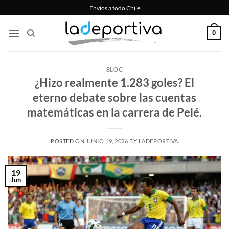
Saltar
Envíos a todo Chile
al
contenido
0
BLOG
¿Hizo realmente 1.283 goles? El
eterno debate sobre las cuentas
matemáticas en la carrera de Pelé.
POSTED ON
JUNIO 19, 2026
BY
LADEPORTIVA
19
Jun