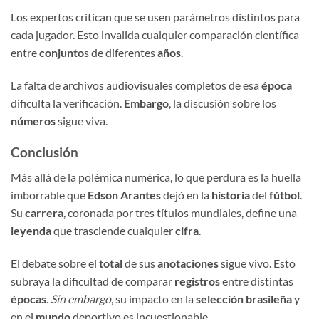
Los expertos critican que se usen parámetros distintos para
cada jugador. Esto invalida cualquier comparación científica
entre
conjunto
s de diferentes
años
.
La falta de archivos audiovisuales completos de esa
época
dificulta la verificación.
Embargo
, la discusión sobre los
números
sigue viva.
Conclusión
Más allá de la polémica numérica, lo que perdura es la huella
imborrable que
Edson Arantes
dejó en la
historia
del
fútbol
.
Su
carrera
, coronada por tres títulos mundiales, define una
leyenda
que trasciende cualquier
cifra
.
El debate sobre el
total
de sus
anotaciones
sigue vivo. Esto
subraya la dificultad de comparar
registros
entre distintas
épocas
.
Sin embargo
, su impacto en la
selección brasileña
y
en el
mundo
deportivo es incuestionable.