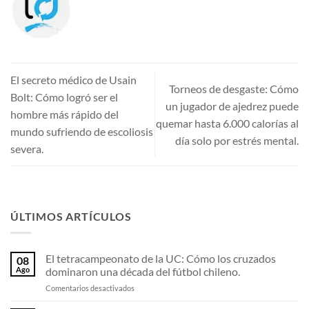
El secreto médico de Usain
Torneos de desgaste: Cómo
Bolt: Cómo logró ser el
un jugador de ajedrez puede
hombre más rápido del
quemar hasta 6.000 calorías al
mundo sufriendo de escoliosis
día solo por estrés mental.
severa.
ÚLTIMOS ARTÍCULOS
El tetracampeonato de la UC: Cómo los cruzados
08
Ago
dominaron una década del fútbol chileno.
en
Comentarios desactivados
El