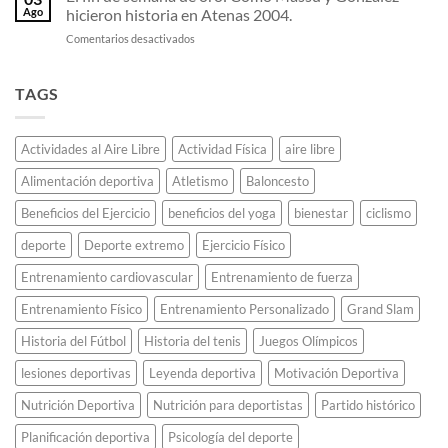
Las
que
ATP.
Ago
hicieron historia en Atenas 2004.
claves
corrió
en
Comentarios desactivados
del
42
El
tenis
kilómetros
fin
de
para
de
TAGS
potencia
anunciar
semana
que
una
de
lo
victoria
oro:
llevaron
militar
Actividades al Aire Libre
Actividad Física
aire libre
Cómo
a
y
Massú
la
murió.
Alimentación deportiva
Atletismo
Baloncesto
y
élite
González
mundial.
Beneficios del Ejercicio
beneficios del yoga
bienestar
ciclismo
hicieron
historia
deporte
Deporte extremo
Ejercicio Físico
en
Atenas
Entrenamiento cardiovascular
Entrenamiento de fuerza
2004.
Entrenamiento Físico
Entrenamiento Personalizado
Grand Slam
Historia del Fútbol
Historia del tenis
Juegos Olímpicos
lesiones deportivas
Leyenda deportiva
Motivación Deportiva
Nutrición Deportiva
Nutrición para deportistas
Partido histórico
Planificación deportiva
Psicología del deporte