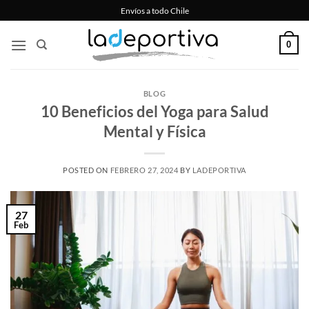
Saltar
Envíos a todo Chile
al
contenido
0
BLOG
10 Beneficios del Yoga para Salud
Mental y Física
POSTED ON
FEBRERO 27, 2024
BY
LADEPORTIVA
27
Feb