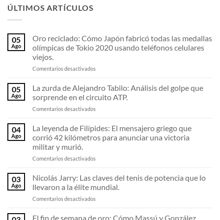
ÚLTIMOS ARTÍCULOS
Oro reciclado: Cómo Japón fabricó todas las medallas
05
Ago
olímpicas de Tokio 2020 usando teléfonos celulares
viejos.
en
Comentarios desactivados
Oro
reciclado:
La zurda de Alejandro Tabilo: Análisis del golpe que
05
Cómo
Ago
sorprende en el circuito ATP.
Japón
en
Comentarios desactivados
fabricó
La
todas
zurda
La leyenda de Filípides: El mensajero griego que
las
04
de
medallas
Ago
corrió 42 kilómetros para anunciar una victoria
Alejandro
olímpicas
militar y murió.
Tabilo:
de
en
Comentarios desactivados
Análisis
Tokio
La
del
2020
leyenda
golpe
Nicolás Jarry: Las claves del tenis de potencia que lo
usando
03
de
que
teléfonos
Ago
llevaron a la élite mundial.
Filípides:
sorprende
celulares
en
Comentarios desactivados
El
en
viejos.
Nicolás
mensajero
el
Jarry:
El fin de semana de oro: Cómo Massú y González
griego
circuito
03