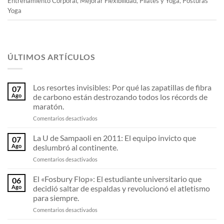
Entrenamiento Corporal
,
Mejorar Flexibilidad
,
Pilates y Yoga
,
Posturas
Yoga
ÚLTIMOS ARTÍCULOS
Los resortes invisibles: Por qué las zapatillas de fibra
07
Ago
de carbono están destrozando todos los récords de
maratón.
en
Comentarios desactivados
Los
resortes
La U de Sampaoli en 2011: El equipo invicto que
07
invisibles:
Ago
deslumbró al continente.
Por
en
Comentarios desactivados
qué
La
las
U
El «Fosbury Flop»: El estudiante universitario que
zapatillas
06
de
de
Ago
decidió saltar de espaldas y revolucionó el atletismo
Sampaoli
fibra
para siempre.
en
de
en
Comentarios desactivados
2011:
carbono
El
El
están