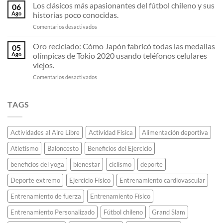
«Fosbury
equipo
Los clásicos más apasionantes del fútbol chileno y sus
destrozando
06
Flop»:
invicto
todos
Ago
historias poco conocidas.
El
que
los
en
Comentarios desactivados
estudiante
deslumbró
récords
Los
universitario
al
de
clásicos
Oro reciclado: Cómo Japón fabricó todas las medallas
que
continente.
05
maratón.
más
decidió
Ago
olímpicas de Tokio 2020 usando teléfonos celulares
apasionantes
saltar
viejos.
del
de
en
Comentarios desactivados
fútbol
espaldas
Oro
chileno
y
reciclado:
y
revolucionó
Cómo
sus
TAGS
el
Japón
historias
atletismo
fabricó
poco
para
todas
conocidas.
siempre.
Actividades al Aire Libre
Actividad Física
Alimentación deportiva
las
medallas
Atletismo
Baloncesto
Beneficios del Ejercicio
olímpicas
de
beneficios del yoga
bienestar
ciclismo
deporte
Tokio
2020
Deporte extremo
Ejercicio Físico
Entrenamiento cardiovascular
usando
teléfonos
Entrenamiento de fuerza
Entrenamiento Físico
celulares
Entrenamiento Personalizado
Fútbol chileno
Grand Slam
viejos.