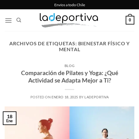
Saltar
Envíos a todo Chile
al
contenido
0
ARCHIVOS DE ETIQUETAS:
BIENESTAR FÍSICO Y
MENTAL
BLOG
Comparación de Pilates y Yoga: ¿Qué
Actividad se Adapta Mejor a Ti?
POSTED ON
ENERO 18, 2025
BY
LADEPORTIVA
18
Ene