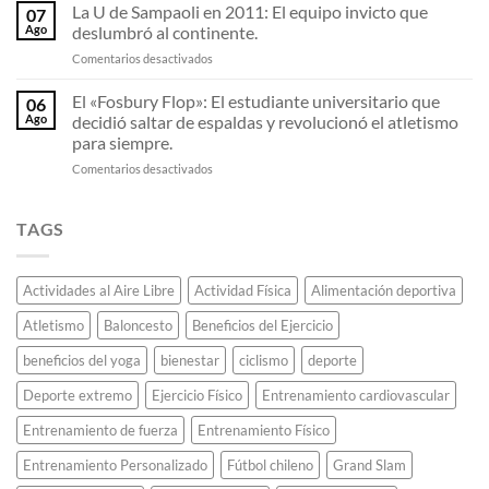
resortes
Olimpiadas
chileno.
La U de Sampaoli en 2011: El equipo invicto que
07
invisibles:
viaja
Ago
deslumbró al continente.
Por
en
en
Comentarios desactivados
qué
avión
La
las
con
U
El «Fosbury Flop»: El estudiante universitario que
zapatillas
la
06
de
de
llama
Ago
decidió saltar de espaldas y revolucionó el atletismo
Sampaoli
fibra
olímpica
para siempre.
en
de
sin
en
Comentarios desactivados
2011:
carbono
que
El
El
están
se
«Fosbury
equipo
destrozando
apague.
Flop»:
invicto
TAGS
todos
El
que
los
estudiante
deslumbró
récords
universitario
al
de
Actividades al Aire Libre
Actividad Física
Alimentación deportiva
que
continente.
maratón.
decidió
Atletismo
Baloncesto
Beneficios del Ejercicio
saltar
de
beneficios del yoga
bienestar
ciclismo
deporte
espaldas
y
Deporte extremo
Ejercicio Físico
Entrenamiento cardiovascular
revolucionó
el
Entrenamiento de fuerza
Entrenamiento Físico
atletismo
Entrenamiento Personalizado
Fútbol chileno
Grand Slam
para
siempre.