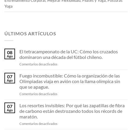
Entrenamiento Corporal
,
Mejorar Flexibilidad
,
Pilates y Yoga
,
Posturas
Yoga
ÚLTIMOS ARTÍCULOS
El tetracampeonato de la UC: Cómo los cruzados
08
Ago
dominaron una década del fútbol chileno.
en
Comentarios desactivados
El
tetracampeonato
Fuego incombustible: Cómo la organización de las
07
de
Ago
Olimpiadas viaja en avión con la llama olímpica sin
la
que se apague.
UC:
en
Comentarios desactivados
Cómo
Fuego
los
incombustible:
cruzados
Los resortes invisibles: Por qué las zapatillas de fibra
07
Cómo
dominaron
Ago
de carbono están destrozando todos los récords de
la
una
maratón.
organización
década
en
Comentarios desactivados
de
del
Los
las
fútbol