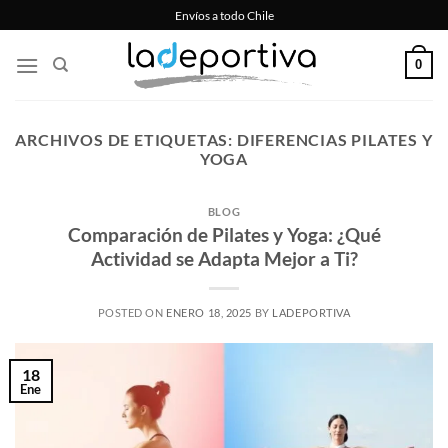
Saltar
Envíos a todo Chile
al
contenido
0
ARCHIVOS DE ETIQUETAS:
DIFERENCIAS PILATES Y
YOGA
BLOG
Comparación de Pilates y Yoga: ¿Qué
Actividad se Adapta Mejor a Ti?
POSTED ON
ENERO 18, 2025
BY
LADEPORTIVA
18
Ene