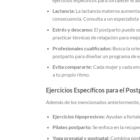
ejercicios específicos para fortalecer el 
Lactancia:
La lactancia materna aumenta la
consecuencia. Consulta a un especialista e
Estrés y descanso:
El postparto puede se
practicar técnicas de relajación para mej
Profesionales cualificados:
Busca la orie
postparto para diseñar un programa de eje
Evita compararte:
Cada mujer y cada emb
a tu propio ritmo.
Ejercicios Específicos para el Post
Además de los mencionados anteriormente, p
Ejercicios hipopresivos:
Ayudan a fortale
Pilates postparto:
Se enfoca en la recuper
Yoga prenatal y postnatal:
Combina postur