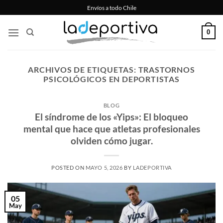
Saltar
Envíos a todo Chile
al
contenido
0
ARCHIVOS DE ETIQUETAS:
TRASTORNOS
PSICOLÓGICOS EN DEPORTISTAS
BLOG
El síndrome de los «Yips»: El bloqueo
mental que hace que atletas profesionales
olviden cómo jugar.
POSTED ON
MAYO 5, 2026
BY
LADEPORTIVA
05
May