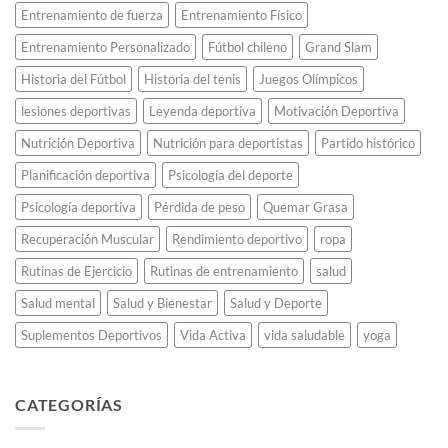
el
Entrenamiento de fuerza
Entrenamiento Físico
atletismo
Entrenamiento Personalizado
Fútbol chileno
Grand Slam
para
siempre.
Historia del Fútbol
Historia del tenis
Juegos Olímpicos
lesiones deportivas
Leyenda deportiva
Motivación Deportiva
Nutrición Deportiva
Nutrición para deportistas
Partido histórico
Planificación deportiva
Psicología del deporte
Psicología deportiva
Pérdida de peso
Quemar Grasa
Recuperación Muscular
Rendimiento deportivo
ropa
Rutinas de Ejercicio
Rutinas de entrenamiento
salud
Salud mental
Salud y Bienestar
Salud y Deporte
Suplementos Deportivos
Vida Activa
vida saludable
yoga
CATEGORÍAS