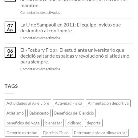
la
una
maratón.
organización
década
en
Comentarios desactivados
de
del
Los
las
fútbol
resortes
Olimpiadas
chileno.
La U de Sampaoli en 2011: El equipo invicto que
07
invisibles:
viaja
Ago
deslumbró al continente.
Por
en
en
Comentarios desactivados
qué
avión
La
las
con
U
El «Fosbury Flop»: El estudiante universitario que
zapatillas
la
06
de
de
llama
Ago
decidió saltar de espaldas y revolucionó el atletismo
Sampaoli
fibra
olímpica
para siempre.
en
de
sin
en
Comentarios desactivados
2011:
carbono
que
El
El
están
se
«Fosbury
equipo
destrozando
apague.
Flop»:
invicto
TAGS
todos
El
que
los
estudiante
deslumbró
récords
universitario
al
de
Actividades al Aire Libre
Actividad Física
Alimentación deportiva
que
continente.
maratón.
decidió
Atletismo
Baloncesto
Beneficios del Ejercicio
saltar
de
beneficios del yoga
bienestar
ciclismo
deporte
espaldas
y
Deporte extremo
Ejercicio Físico
Entrenamiento cardiovascular
revolucionó