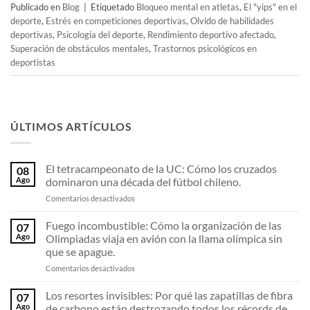
Publicado en
Blog
|
Etiquetado
Bloqueo mental en atletas
,
El "yips" en el
deporte
,
Estrés en competiciones deportivas
,
Olvido de habilidades
deportivas
,
Psicología del deporte
,
Rendimiento deportivo afectado
,
Superación de obstáculos mentales
,
Trastornos psicológicos en
deportistas
ÚLTIMOS ARTÍCULOS
El tetracampeonato de la UC: Cómo los cruzados
08
Ago
dominaron una década del fútbol chileno.
en
Comentarios desactivados
El
tetracampeonato
Fuego incombustible: Cómo la organización de las
07
de
Ago
Olimpiadas viaja en avión con la llama olímpica sin
la
que se apague.
UC:
en
Comentarios desactivados
Cómo
Fuego
los
incombustible:
cruzados
Los resortes invisibles: Por qué las zapatillas de fibra
07
Cómo
dominaron
Ago
de carbono están destrozando todos los récords de