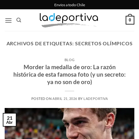
Saltar
Envíos a todo Chile
al
contenido
0
ARCHIVOS DE ETIQUETAS:
SECRETOS OLÍMPICOS
BLOG
Morder la medalla de oro: La razón
histórica de esta famosa foto (y un secreto:
ya no son de oro)
POSTED ON
ABRIL 21, 2026
BY
LADEPORTIVA
21
Abr