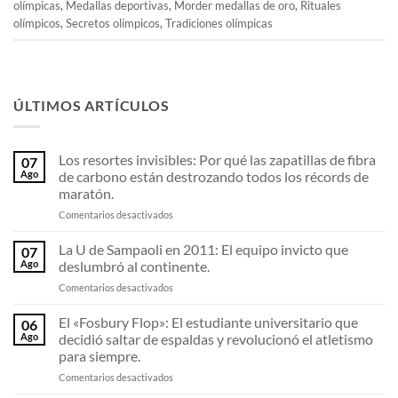
olímpicas
,
Medallas deportivas
,
Morder medallas de oro
,
Rituales
olímpicos
,
Secretos olímpicos
,
Tradiciones olímpicas
ÚLTIMOS ARTÍCULOS
Los resortes invisibles: Por qué las zapatillas de fibra
07
Ago
de carbono están destrozando todos los récords de
maratón.
en
Comentarios desactivados
Los
resortes
La U de Sampaoli en 2011: El equipo invicto que
07
invisibles:
Ago
deslumbró al continente.
Por
en
Comentarios desactivados
qué
La
las
U
El «Fosbury Flop»: El estudiante universitario que
zapatillas
06
de
de
Ago
decidió saltar de espaldas y revolucionó el atletismo
Sampaoli
fibra
para siempre.
en
de
en
Comentarios desactivados
2011:
carbono
El
El
están