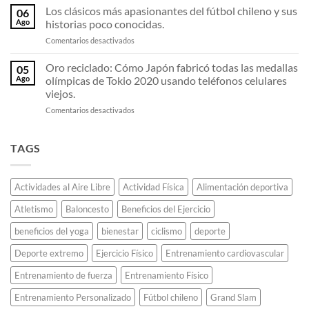
«Fosbury
equipo
Los clásicos más apasionantes del fútbol chileno y sus
destrozando
06
Flop»:
invicto
todos
Ago
historias poco conocidas.
El
que
los
en
Comentarios desactivados
estudiante
deslumbró
récords
Los
universitario
al
de
clásicos
Oro reciclado: Cómo Japón fabricó todas las medallas
que
continente.
05
maratón.
más
decidió
Ago
olímpicas de Tokio 2020 usando teléfonos celulares
apasionantes
saltar
viejos.
del
de
en
Comentarios desactivados
fútbol
espaldas
Oro
chileno
y
reciclado:
y
revolucionó
Cómo
sus
TAGS
el
Japón
historias
atletismo
fabricó
poco
para
todas
conocidas.
siempre.
Actividades al Aire Libre
Actividad Física
Alimentación deportiva
las
medallas
Atletismo
Baloncesto
Beneficios del Ejercicio
olímpicas
de
beneficios del yoga
bienestar
ciclismo
deporte
Tokio
2020
Deporte extremo
Ejercicio Físico
Entrenamiento cardiovascular
usando
teléfonos
Entrenamiento de fuerza
Entrenamiento Físico
celulares
Entrenamiento Personalizado
Fútbol chileno
Grand Slam
viejos.