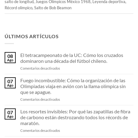
salto de longitud
,
Juegos Olímpicos México 1968
,
Leyenda deportiva
,
Récord olímpico
,
Salto de Bob Beamon
ÚLTIMOS ARTÍCULOS
El tetracampeonato de la UC: Cómo los cruzados
08
Ago
dominaron una década del fútbol chileno.
en
Comentarios desactivados
El
tetracampeonato
Fuego incombustible: Cómo la organización de las
07
de
Ago
Olimpiadas viaja en avión con la llama olímpica sin
la
que se apague.
UC:
en
Comentarios desactivados
Cómo
Fuego
los
incombustible:
cruzados
Los resortes invisibles: Por qué las zapatillas de fibra
07
Cómo
dominaron
Ago
de carbono están destrozando todos los récords de
la
una
maratón.
organización
década
en
Comentarios desactivados
de
del
Los
las
fútbol