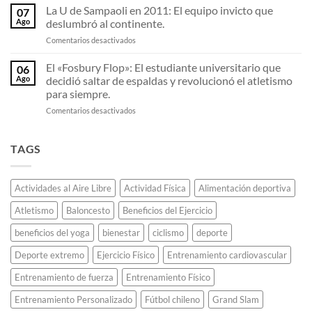
resortes
Olimpiadas
chileno.
La U de Sampaoli en 2011: El equipo invicto que
07
invisibles:
viaja
Ago
deslumbró al continente.
Por
en
en
Comentarios desactivados
qué
avión
La
las
con
U
El «Fosbury Flop»: El estudiante universitario que
zapatillas
la
06
de
de
llama
Ago
decidió saltar de espaldas y revolucionó el atletismo
Sampaoli
fibra
olímpica
para siempre.
en
de
sin
en
Comentarios desactivados
2011:
carbono
que
El
El
están
se
«Fosbury
equipo
destrozando
apague.
Flop»:
invicto
TAGS
todos
El
que
los
estudiante
deslumbró
récords
universitario
al
de
Actividades al Aire Libre
Actividad Física
Alimentación deportiva
que
continente.
maratón.
decidió
Atletismo
Baloncesto
Beneficios del Ejercicio
saltar
de
beneficios del yoga
bienestar
ciclismo
deporte
espaldas
y
Deporte extremo
Ejercicio Físico
Entrenamiento cardiovascular
revolucionó
el
Entrenamiento de fuerza
Entrenamiento Físico
atletismo
Entrenamiento Personalizado
Fútbol chileno
Grand Slam
para
siempre.