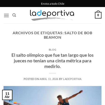
Saltar
Envíos a todo Chile
al
contenido
0
ARCHIVOS DE ETIQUETAS:
SALTO DE BOB
BEAMON
BLOG
El salto olímpico que fue tan largo que los
jueces no tenían una cinta métrica para
medirlo.
POSTED ON
ABRIL 11, 2026
BY
LADEPORTIVA
11
Abr