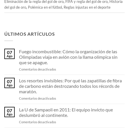
Eliminación de la regla del gol de oro
,
FIFA y regla del gol de oro
,
Historia
del gol de oro
,
Polémica en el fútbol
,
Reglas injustas en el deporte
ÚLTIMOS ARTÍCULOS
Fuego incombustible: Cómo la organización de las
07
Ago
Olimpiadas viaja en avión con la llama olímpica sin
que se apague.
en
Comentarios desactivados
Fuego
incombustible:
Los resortes invisibles: Por qué las zapatillas de fibra
07
Cómo
Ago
de carbono están destrozando todos los récords de
la
maratón.
organización
en
Comentarios desactivados
de
Los
las
resortes
Olimpiadas
La U de Sampaoli en 2011: El equipo invicto que
07
invisibles:
viaja
Ago
deslumbró al continente.
Por
en
en
Comentarios desactivados
qué
avión
La
las
con