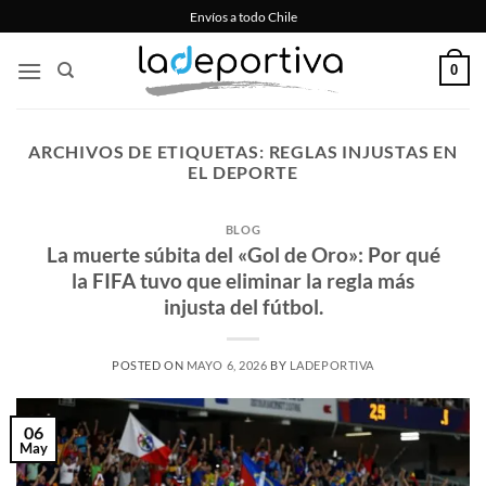
Saltar
Envíos a todo Chile
al
contenido
0
ARCHIVOS DE ETIQUETAS:
REGLAS INJUSTAS EN
EL DEPORTE
BLOG
La muerte súbita del «Gol de Oro»: Por qué
la FIFA tuvo que eliminar la regla más
injusta del fútbol.
POSTED ON
MAYO 6, 2026
BY
LADEPORTIVA
06
May