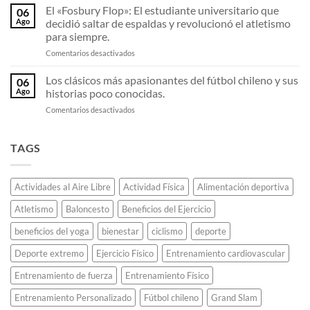
U
El «Fosbury Flop»: El estudiante universitario que
zapatillas
la
06
de
de
llama
Ago
decidió saltar de espaldas y revolucionó el atletismo
Sampaoli
fibra
olímpica
para siempre.
en
de
sin
en
Comentarios desactivados
2011:
carbono
que
El
El
están
se
«Fosbury
equipo
Los clásicos más apasionantes del fútbol chileno y sus
destrozando
apague.
06
Flop»:
invicto
todos
Ago
historias poco conocidas.
El
que
los
en
Comentarios desactivados
estudiante
deslumbró
récords
Los
universitario
al
de
clásicos
que
continente.
maratón.
más
TAGS
decidió
apasionantes
saltar
del
de
fútbol
espaldas
Actividades al Aire Libre
Actividad Física
Alimentación deportiva
chileno
y
y
revolucionó
Atletismo
Baloncesto
Beneficios del Ejercicio
sus
el
historias
atletismo
beneficios del yoga
bienestar
ciclismo
deporte
poco
para
conocidas.
Deporte extremo
Ejercicio Físico
Entrenamiento cardiovascular
siempre.
Entrenamiento de fuerza
Entrenamiento Físico
Entrenamiento Personalizado
Fútbol chileno
Grand Slam