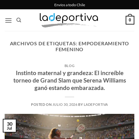
Saltar
Envíos a todo Chile
al
contenido
0
ARCHIVOS DE ETIQUETAS:
EMPODERAMIENTO
FEMENINO
BLOG
Instinto maternal y grandeza: El increíble
torneo de Grand Slam que Serena Williams
ganó estando embarazada.
POSTED ON
JULIO 30, 2026
BY
LADEPORTIVA
30
Jul