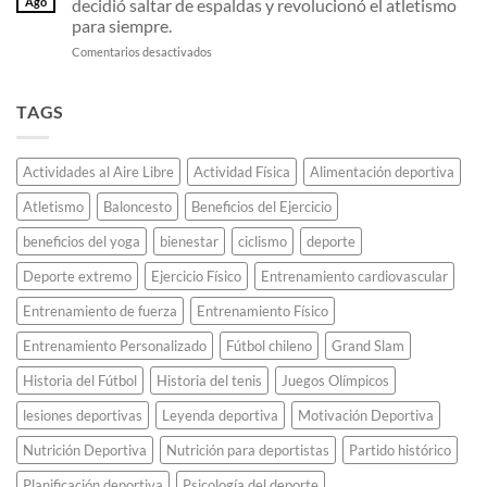
llama
Ago
decidió saltar de espaldas y revolucionó el atletismo
Sampaoli
fibra
olímpica
para siempre.
en
de
sin
en
Comentarios desactivados
2011:
carbono
que
El
El
están
se
«Fosbury
equipo
destrozando
apague.
Flop»:
invicto
TAGS
todos
El
que
los
estudiante
deslumbró
récords
universitario
al
de
Actividades al Aire Libre
Actividad Física
Alimentación deportiva
que
continente.
maratón.
decidió
Atletismo
Baloncesto
Beneficios del Ejercicio
saltar
de
beneficios del yoga
bienestar
ciclismo
deporte
espaldas
y
Deporte extremo
Ejercicio Físico
Entrenamiento cardiovascular
revolucionó
el
Entrenamiento de fuerza
Entrenamiento Físico
atletismo
Entrenamiento Personalizado
Fútbol chileno
Grand Slam
para
siempre.
Historia del Fútbol
Historia del tenis
Juegos Olímpicos
lesiones deportivas
Leyenda deportiva
Motivación Deportiva
Nutrición Deportiva
Nutrición para deportistas
Partido histórico
Planificación deportiva
Psicología del deporte