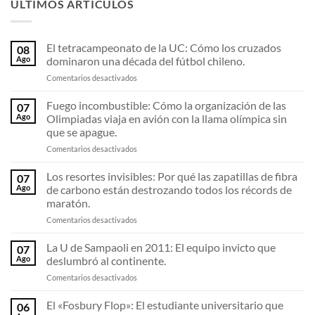
ÚLTIMOS ARTÍCULOS
El tetracampeonato de la UC: Cómo los cruzados
08
Ago
dominaron una década del fútbol chileno.
en
Comentarios desactivados
El
tetracampeonato
Fuego incombustible: Cómo la organización de las
07
de
Ago
Olimpiadas viaja en avión con la llama olímpica sin
la
que se apague.
UC:
en
Comentarios desactivados
Cómo
Fuego
los
incombustible:
cruzados
Los resortes invisibles: Por qué las zapatillas de fibra
07
Cómo
dominaron
Ago
de carbono están destrozando todos los récords de
la
una
maratón.
organización
década
en
Comentarios desactivados
de
del
Los
las
fútbol
resortes
Olimpiadas
chileno.
La U de Sampaoli en 2011: El equipo invicto que
07
invisibles:
viaja
Ago
deslumbró al continente.
Por
en
en
Comentarios desactivados
qué
avión
La
las
con
U
El «Fosbury Flop»: El estudiante universitario que
zapatillas
la
06
de
de