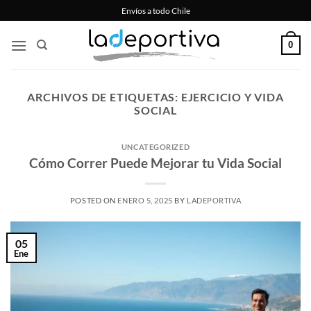
Saltar
Envíos a todo Chile
al
contenido
0
ARCHIVOS DE ETIQUETAS:
EJERCICIO Y VIDA
SOCIAL
UNCATEGORIZED
Cómo Correr Puede Mejorar tu Vida Social
POSTED ON
ENERO 5, 2025
BY
LADEPORTIVA
05
Ene