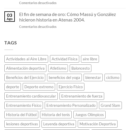
en
Comentarios desactivados
El
en
viejos.
Nicolás
mensajero
el
Jarry:
El fin de semana de oro: Cómo Massú y González
griego
circuito
03
Las
que
ATP.
Ago
hicieron historia en Atenas 2004.
claves
corrió
en
Comentarios desactivados
del
42
El
tenis
kilómetros
fin
de
para
de
TAGS
potencia
anunciar
semana
que
una
de
lo
victoria
oro:
llevaron
militar
Actividades al Aire Libre
Actividad Física
aire libre
Cómo
a
y
Massú
la
murió.
Alimentación deportiva
Atletismo
Baloncesto
y
élite
González
mundial.
Beneficios del Ejercicio
beneficios del yoga
bienestar
ciclismo
hicieron
historia
deporte
Deporte extremo
Ejercicio Físico
en
Atenas
Entrenamiento cardiovascular
Entrenamiento de fuerza
2004.
Entrenamiento Físico
Entrenamiento Personalizado
Grand Slam
Historia del Fútbol
Historia del tenis
Juegos Olímpicos
lesiones deportivas
Leyenda deportiva
Motivación Deportiva