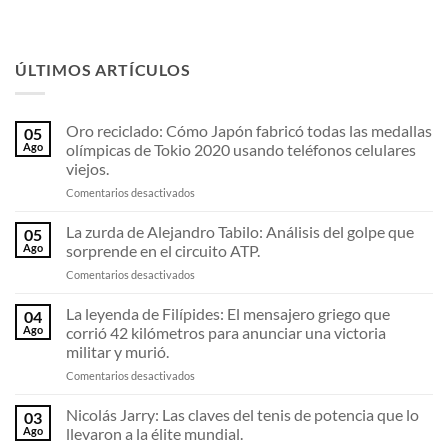
ÚLTIMOS ARTÍCULOS
Oro reciclado: Cómo Japón fabricó todas las medallas
05
Ago
olímpicas de Tokio 2020 usando teléfonos celulares
viejos.
en
Comentarios desactivados
Oro
reciclado:
La zurda de Alejandro Tabilo: Análisis del golpe que
05
Cómo
Ago
sorprende en el circuito ATP.
Japón
en
Comentarios desactivados
fabricó
La
todas
zurda
La leyenda de Filípides: El mensajero griego que
las
04
de
medallas
Ago
corrió 42 kilómetros para anunciar una victoria
Alejandro
olímpicas
militar y murió.
Tabilo:
de
en
Comentarios desactivados
Análisis
Tokio
La
del
2020
leyenda
golpe
Nicolás Jarry: Las claves del tenis de potencia que lo
usando
03
de
que
teléfonos
Ago
llevaron a la élite mundial.
Filípides:
sorprende
celulares