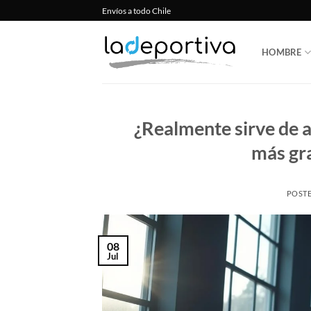
Saltar
Envíos a todo Chile
al
contenido
HOMBRE
¿Realmente sirve de 
más gra
POST
08
Jul