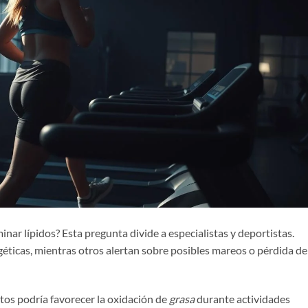
inar lípidos? Esta pregunta divide a especialistas y deportistas.
éticas, mientras otros alertan sobre posibles mareos o pérdida de
ntos podría favorecer la oxidación de
grasa
durante actividades