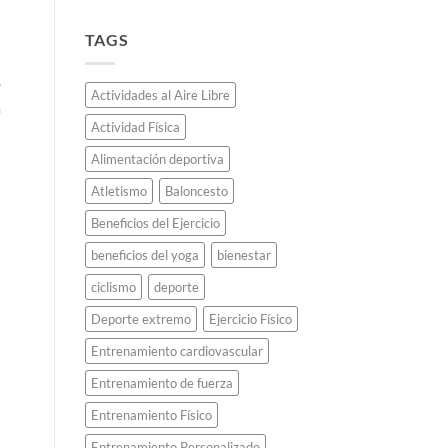
Oro
poco
reciclado:
conocidas.
Cómo
TAGS
Japón
fabricó
o
todas
Actividades al Aire Libre
las
a
medallas
Actividad Física
olímpicas
de
Alimentación deportiva
Tokio
2020
Atletismo
Baloncesto
usando
teléfonos
Beneficios del Ejercicio
celulares
beneficios del yoga
bienestar
viejos.
ciclismo
deporte
Deporte extremo
Ejercicio Físico
Entrenamiento cardiovascular
Entrenamiento de fuerza
Entrenamiento Físico
Entrenamiento Personalizado