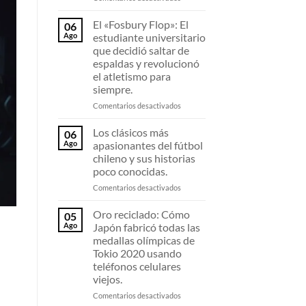
de
La
fibra
U
El «Fosbury Flop»: El
06
de
de
Ago
estudiante universitario
carbono
Sampaoli
que decidió saltar de
están
en
espaldas y revolucionó
destrozando
2011:
el atletismo para
todos
El
siempre.
los
equipo
récords
invicto
en
Comentarios desactivados
de
que
El
maratón.
deslumbró
«Fosbury
Los clásicos más
06
al
Flop»:
Ago
apasionantes del fútbol
continente.
El
chileno y sus historias
estudiante
poco conocidas.
universitario
que
en
Comentarios desactivados
decidió
Los
saltar
clásicos
Oro reciclado: Cómo
05
de
más
Ago
Japón fabricó todas las
espaldas
apasionantes
medallas olímpicas de
y
del
Tokio 2020 usando
revolucionó
fútbol
teléfonos celulares
el
chileno
viejos.
atletismo
y
para
sus
en
Comentarios desactivados
siempre.
historias