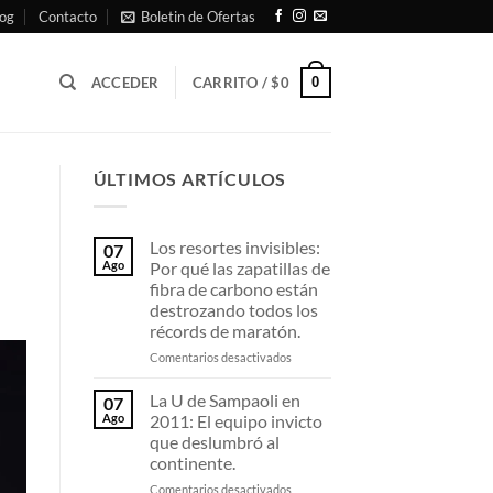
og
Contacto
Boletin de Ofertas
0
ACCEDER
CARRITO /
$
0
ÚLTIMOS ARTÍCULOS
Los resortes invisibles:
07
Ago
Por qué las zapatillas de
fibra de carbono están
destrozando todos los
récords de maratón.
en
Comentarios desactivados
Los
resortes
La U de Sampaoli en
07
invisibles:
Ago
2011: El equipo invicto
Por
que deslumbró al
qué
continente.
las
zapatillas
en
Comentarios desactivados