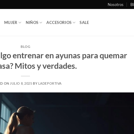
Nosotros
Bl
MUJER
NIÑOS
ACCESORIOS
SALE
BLOG
algo entrenar en ayunas para quemar
sa? Mitos y verdades.
ED ON
JULIO 8, 2025
BY
LADEPORTIVA