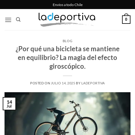
Saltar
Envíos a todo Chile
al
contenido
0
BLOG
¿Por qué una bicicleta se mantiene
en equilibrio? La magia del efecto
giroscópico.
POSTED ON
JULIO 14, 2025
BY
LADEPORTIVA
14
Jul