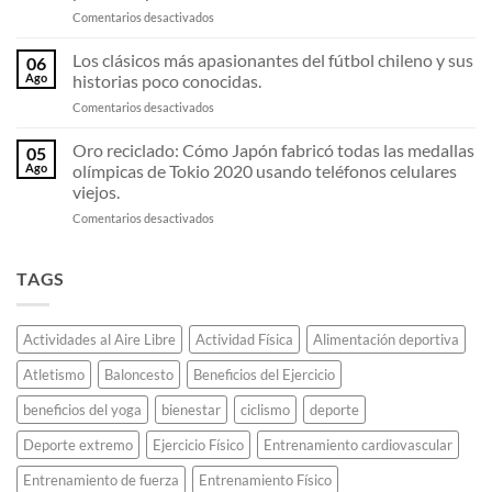
de
en
Comentarios desactivados
2011:
carbono
El
El
están
«Fosbury
equipo
Los clásicos más apasionantes del fútbol chileno y sus
destrozando
06
Flop»:
invicto
todos
Ago
historias poco conocidas.
El
que
los
en
Comentarios desactivados
estudiante
deslumbró
récords
Los
universitario
al
de
clásicos
Oro reciclado: Cómo Japón fabricó todas las medallas
que
continente.
05
maratón.
más
decidió
Ago
olímpicas de Tokio 2020 usando teléfonos celulares
apasionantes
saltar
viejos.
del
de
en
Comentarios desactivados
fútbol
espaldas
Oro
chileno
y
reciclado:
y
revolucionó
Cómo
sus
TAGS
el
Japón
historias
atletismo
fabricó
poco
para
todas
conocidas.
siempre.
Actividades al Aire Libre
Actividad Física
Alimentación deportiva
las
medallas
Atletismo
Baloncesto
Beneficios del Ejercicio
olímpicas
de
beneficios del yoga
bienestar
ciclismo
deporte
Tokio
2020
Deporte extremo
Ejercicio Físico
Entrenamiento cardiovascular
usando
teléfonos
Entrenamiento de fuerza
Entrenamiento Físico