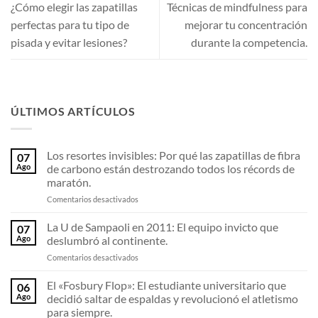
¿Cómo elegir las zapatillas
Técnicas de mindfulness para
perfectas para tu tipo de
mejorar tu concentración
pisada y evitar lesiones?
durante la competencia.
ÚLTIMOS ARTÍCULOS
Los resortes invisibles: Por qué las zapatillas de fibra
07
Ago
de carbono están destrozando todos los récords de
maratón.
en
Comentarios desactivados
Los
resortes
La U de Sampaoli en 2011: El equipo invicto que
07
invisibles:
Ago
deslumbró al continente.
Por
en
Comentarios desactivados
qué
La
las
U
El «Fosbury Flop»: El estudiante universitario que
zapatillas
06
de
de
Ago
decidió saltar de espaldas y revolucionó el atletismo
Sampaoli
fibra
para siempre.
en