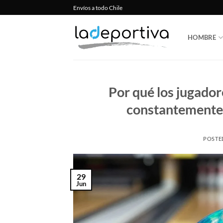
Saltar
Envíos a todo Chile
al
contenido
HOMBRE
Por qué los jugador
constantemente 
POSTE
29
Jun