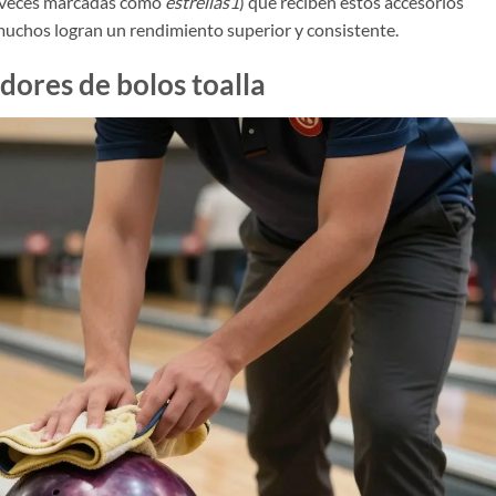
a veces marcadas como
estrellas1
) que reciben estos accesorios
 muchos logran un rendimiento superior y consistente.
adores de bolos toalla