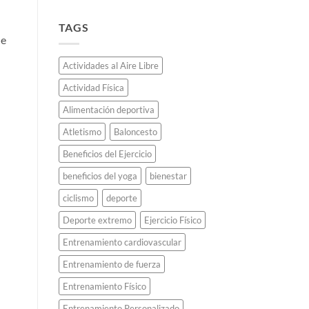
Oro
poco
reciclado:
conocidas.
Cómo
TAGS
Japón
e
fabricó
todas
Actividades al Aire Libre
las
medallas
Actividad Física
olímpicas
de
Alimentación deportiva
Tokio
2020
Atletismo
Baloncesto
usando
teléfonos
Beneficios del Ejercicio
celulares
beneficios del yoga
bienestar
viejos.
ciclismo
deporte
Deporte extremo
Ejercicio Físico
Entrenamiento cardiovascular
Entrenamiento de fuerza
Entrenamiento Físico
Entrenamiento Personalizado