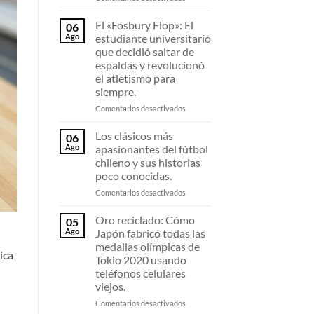
de
La
fibra
U
El «Fosbury Flop»: El
06
de
de
Ago
estudiante universitario
carbono
Sampaoli
que decidió saltar de
están
en
espaldas y revolucionó
destrozando
2011:
el atletismo para
todos
El
siempre.
los
equipo
récords
invicto
en
Comentarios desactivados
de
que
El
maratón.
deslumbró
«Fosbury
Los clásicos más
06
al
Flop»:
Ago
apasionantes del fútbol
continente.
El
chileno y sus historias
estudiante
poco conocidas.
universitario
que
en
Comentarios desactivados
decidió
Los
saltar
clásicos
Oro reciclado: Cómo
05
de
más
Ago
Japón fabricó todas las
espaldas
apasionantes
medallas olímpicas de
y
del
ica
Tokio 2020 usando
revolucionó
fútbol
teléfonos celulares
el
chileno
viejos.
atletismo
y
para
sus
en
Comentarios desactivados
siempre.
historias