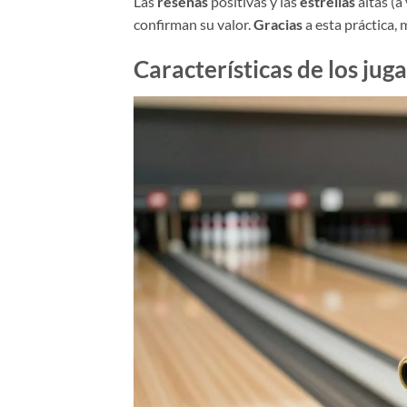
Las
reseñas
positivas y las
estrellas
altas (
confirman su valor.
Gracias
a esta práctica,
Características de los jug