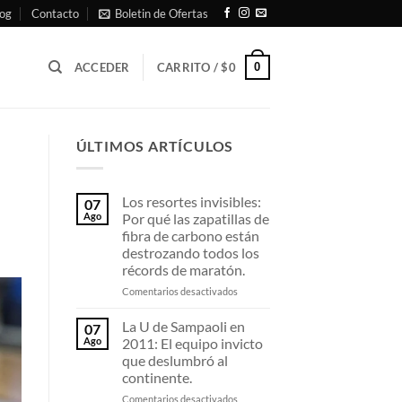
og
Contacto
Boletin de Ofertas
0
ACCEDER
CARRITO /
$
0
ÚLTIMOS ARTÍCULOS
Los resortes invisibles:
07
Ago
Por qué las zapatillas de
fibra de carbono están
destrozando todos los
récords de maratón.
en
Comentarios desactivados
Los
resortes
La U de Sampaoli en
07
invisibles:
Ago
2011: El equipo invicto
Por
que deslumbró al
qué
continente.
las
zapatillas
en
Comentarios desactivados