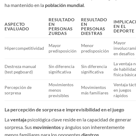
ha mantenido en la
población
mundial
.
RESULTADO
RESULTADO
IMPLICAC
ASPECTO
EN
EN
EN EL
EVALUADO
PERSONAS
PERSONAS
DEPORTE
ZURDAS
DIESTRAS
Mayor
Mayor
Menor
Hipercompetitividad
involucram
predisposición
predisposición
en desafíos
La ventaja n
Destreza manual
Sin diferencia
Sin diferencia
de habilida
(test pegboard)
significativa
significativa
física básic
Movimientos
Ventaja táct
Percepción de
Movimientos
menos
en juegos
sorpresa
más familiares
previsibles
rápidos
La percepción de sorpresa e imprevisibilidad en el juego
La
ventaja
psicológica clave reside en la capacidad de generar
sorpresa. Sus
movimientos
y ángulos son inherentemente
menos familiares para los oponentes
diestros
.