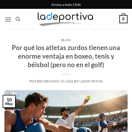
Saltar
Envíos a todo Chile
al
contenido
0
BLOG
Por qué los atletas zurdos tienen una
enorme ventaja en boxeo, tenis y
béisbol (pero no en el golf)
POSTED ON
MAYO 10, 2026
BY
LADEPORTIVA
10
May