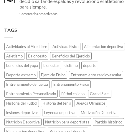
Ago
decidió saltar de espaldas y revolucionó el atletismo
Sampaoli
fibra
olímpica
para siempre.
en
de
sin
en
Comentarios desactivados
2011:
carbono
que
El
El
están
se
«Fosbury
equipo
destrozando
apague.
Flop»:
invicto
TAGS
todos
El
que
los
estudiante
deslumbró
récords
universitario
al
de
Actividades al Aire Libre
Actividad Física
Alimentación deportiva
que
continente.
maratón.
decidió
Atletismo
Baloncesto
Beneficios del Ejercicio
saltar
de
beneficios del yoga
bienestar
ciclismo
deporte
espaldas
y
Deporte extremo
Ejercicio Físico
Entrenamiento cardiovascular
revolucionó
el
Entrenamiento de fuerza
Entrenamiento Físico
atletismo
Entrenamiento Personalizado
Fútbol chileno
Grand Slam
para
siempre.
Historia del Fútbol
Historia del tenis
Juegos Olímpicos
lesiones deportivas
Leyenda deportiva
Motivación Deportiva
Nutrición Deportiva
Nutrición para deportistas
Partido histórico
Planificación deportiva
Psicología del deporte