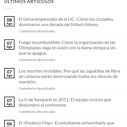
ÚLTIMOS ARTÍCULOS
El tetracampeonato de la UC: Cómo los cruzados
08
Ago
dominaron una década del fútbol chileno.
en
Comentarios desactivados
El
tetracampeonato
Fuego incombustible: Cómo la organización de las
07
de
Ago
Olimpiadas viaja en avión con la llama olímpica sin
la
que se apague.
UC:
en
Comentarios desactivados
Cómo
Fuego
los
incombustible:
cruzados
Los resortes invisibles: Por qué las zapatillas de fibra
07
Cómo
dominaron
Ago
de carbono están destrozando todos los récords de
la
una
maratón.
organización
década
en
Comentarios desactivados
de
del
Los
las
fútbol
resortes
Olimpiadas
chileno.
La U de Sampaoli en 2011: El equipo invicto que
07
invisibles:
viaja
Ago
deslumbró al continente.
Por
en
en
Comentarios desactivados
qué
avión
La
las
con
U
El «Fosbury Flop»: El estudiante universitario que
zapatillas
la
06
de
de
llama