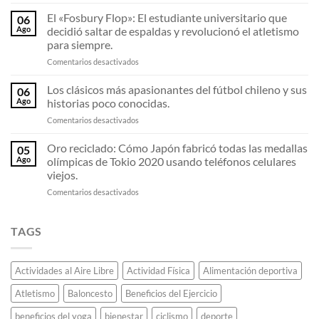
La
las
U
El «Fosbury Flop»: El estudiante universitario que
zapatillas
06
de
de
Ago
decidió saltar de espaldas y revolucionó el atletismo
Sampaoli
fibra
para siempre.
en
de
en
Comentarios desactivados
2011:
carbono
El
El
están
«Fosbury
equipo
Los clásicos más apasionantes del fútbol chileno y sus
destrozando
06
Flop»:
invicto
todos
Ago
historias poco conocidas.
El
que
los
en
Comentarios desactivados
estudiante
deslumbró
récords
Los
universitario
al
de
clásicos
Oro reciclado: Cómo Japón fabricó todas las medallas
que
continente.
05
maratón.
más
decidió
Ago
olímpicas de Tokio 2020 usando teléfonos celulares
apasionantes
saltar
viejos.
del
de
en
Comentarios desactivados
fútbol
espaldas
Oro
chileno
y
reciclado:
y
revolucionó
Cómo
sus
TAGS
el
Japón
historias
atletismo
fabricó
poco
para
todas
conocidas.
siempre.
Actividades al Aire Libre
Actividad Física
Alimentación deportiva
las
medallas
Atletismo
Baloncesto
Beneficios del Ejercicio
olímpicas
de
beneficios del yoga
bienestar
ciclismo
deporte