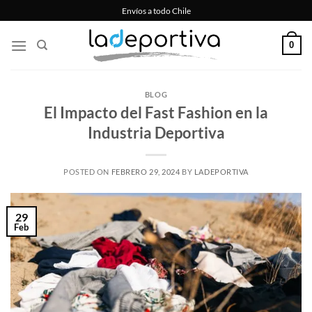
Saltar
Envíos a todo Chile
al
contenido
0
BLOG
El Impacto del Fast Fashion en la
Industria Deportiva
POSTED ON
FEBRERO 29, 2024
BY
LADEPORTIVA
29
Feb