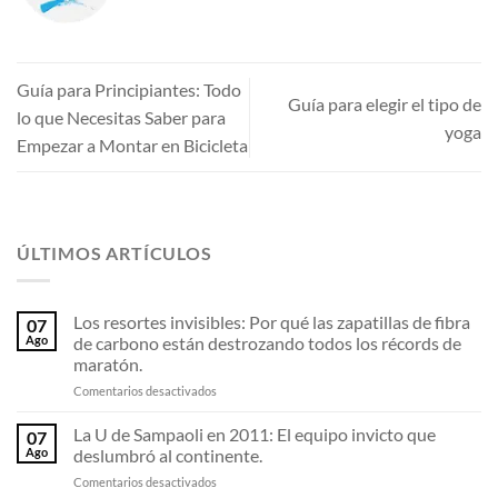
Guía para Principiantes: Todo
Guía para elegir el tipo de
lo que Necesitas Saber para
yoga
Empezar a Montar en Bicicleta
ÚLTIMOS ARTÍCULOS
Los resortes invisibles: Por qué las zapatillas de fibra
07
Ago
de carbono están destrozando todos los récords de
maratón.
en
Comentarios desactivados
Los
resortes
La U de Sampaoli en 2011: El equipo invicto que
07
invisibles:
Ago
deslumbró al continente.
Por
en
Comentarios desactivados
qué