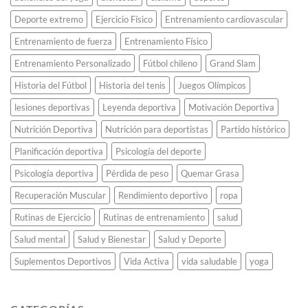
Tokio
2020
Deporte extremo
Ejercicio Físico
Entrenamiento cardiovascular
usando
teléfonos
Entrenamiento de fuerza
Entrenamiento Físico
celulares
Entrenamiento Personalizado
Fútbol chileno
Grand Slam
viejos.
Historia del Fútbol
Historia del tenis
Juegos Olímpicos
lesiones deportivas
Leyenda deportiva
Motivación Deportiva
Nutrición Deportiva
Nutrición para deportistas
Partido histórico
Planificación deportiva
Psicología del deporte
Psicología deportiva
Pérdida de peso
Quemar Grasa
Recuperación Muscular
Rendimiento deportivo
ropa
Rutinas de Ejercicio
Rutinas de entrenamiento
salud
Salud mental
Salud y Bienestar
Salud y Deporte
Suplementos Deportivos
Vida Activa
vida saludable
yoga