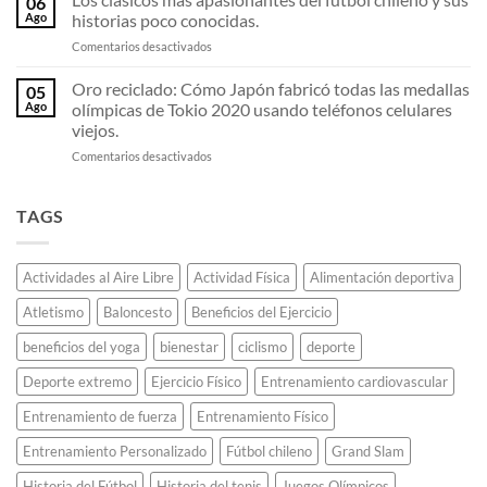
06
Flop»:
invicto
todos
Ago
historias poco conocidas.
El
que
los
en
Comentarios desactivados
estudiante
deslumbró
récords
Los
universitario
al
de
clásicos
Oro reciclado: Cómo Japón fabricó todas las medallas
que
continente.
05
maratón.
más
decidió
Ago
olímpicas de Tokio 2020 usando teléfonos celulares
apasionantes
saltar
viejos.
del
de
en
Comentarios desactivados
fútbol
espaldas
Oro
chileno
y
reciclado:
y
revolucionó
Cómo
sus
TAGS
el
Japón
historias
atletismo
fabricó
poco
para
todas
conocidas.
siempre.
Actividades al Aire Libre
Actividad Física
Alimentación deportiva
las
medallas
Atletismo
Baloncesto
Beneficios del Ejercicio
olímpicas
de
beneficios del yoga
bienestar
ciclismo
deporte
Tokio
2020
Deporte extremo
Ejercicio Físico
Entrenamiento cardiovascular
usando
teléfonos
Entrenamiento de fuerza
Entrenamiento Físico
celulares
Entrenamiento Personalizado
Fútbol chileno
Grand Slam
viejos.
Historia del Fútbol
Historia del tenis
Juegos Olímpicos