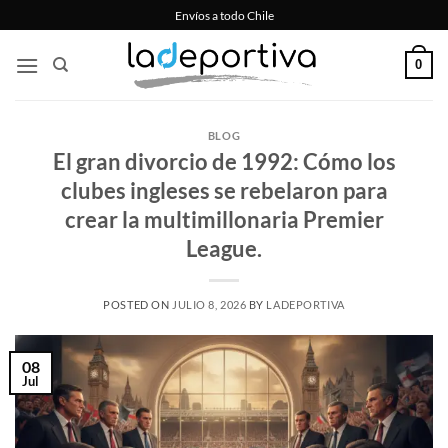
Saltar
Envíos a todo Chile
al
contenido
0
BLOG
El gran divorcio de 1992: Cómo los
clubes ingleses se rebelaron para
crear la multimillonaria Premier
League.
POSTED ON
JULIO 8, 2026
BY
LADEPORTIVA
08
Jul