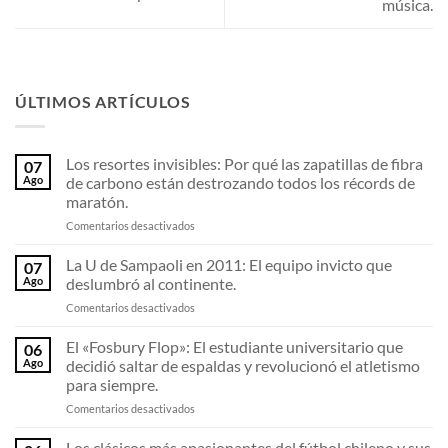
música.
ÚLTIMOS ARTÍCULOS
Los resortes invisibles: Por qué las zapatillas de fibra
07
Ago
de carbono están destrozando todos los récords de
maratón.
en
Comentarios desactivados
Los
resortes
La U de Sampaoli en 2011: El equipo invicto que
07
invisibles:
Ago
deslumbró al continente.
Por
en
Comentarios desactivados
qué
La
las
U
El «Fosbury Flop»: El estudiante universitario que
zapatillas
06
de
de
Ago
decidió saltar de espaldas y revolucionó el atletismo
Sampaoli
fibra
para siempre.
en
de
en
Comentarios desactivados
2011:
carbono
El
El
están
«Fosbury
equipo
Los clásicos más apasionantes del fútbol chileno y sus
destrozando