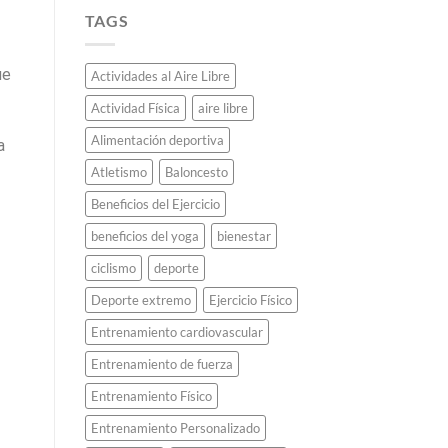
TAGS
ue
Actividades al Aire Libre
Actividad Física
aire libre
Alimentación deportiva
a
Atletismo
Baloncesto
Beneficios del Ejercicio
beneficios del yoga
bienestar
ciclismo
deporte
Deporte extremo
Ejercicio Físico
Entrenamiento cardiovascular
Entrenamiento de fuerza
Entrenamiento Físico
Entrenamiento Personalizado