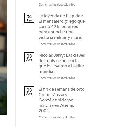
Comentarios desactivados
La leyenda de Filípides:
04
Ago
El mensajero griego que
corrió 42 kilómetros
para anunciar una
victoria militar y murió.
Comentarios desactivados
Nicolás Jarry: Las claves
03
Ago
del tenis de potencia
que lo llevaron a la élite
mundial.
Comentarios desactivados
El fin de semana de oro:
03
Ago
Cómo Massú y
González hicieron
historia en Atenas
2004.
Comentarios desactivados