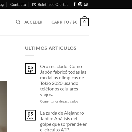
og
Contacto
Boletin de Ofertas
0
ACCEDER
CARRITO /
$
0
ÚLTIMOS ARTÍCULOS
Oro reciclado: Cómo
05
Ago
Japón fabricó todas las
medallas olímpicas de
Tokio 2020 usando
teléfonos celulares
viejos.
Comentarios desactivados
La zurda de Alejandro
05
Ago
Tabilo: Análisis del
golpe que sorprende en
el circuito ATP.