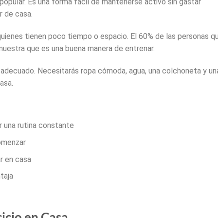
opular. Es una forma fácil de mantenerse activo sin gastar
r de casa.
quienes tienen poco tiempo o espacio. El 60% de las personas q
muestra que es una buena manera de entrenar.
 adecuado. Necesitarás ropa cómoda, agua, una colchoneta y un
asa.
 una rutina constante
comenzar
r en casa
taja
cicio en Casa