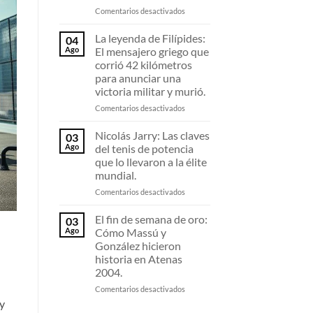
las
en
Comentarios desactivados
medallas
La
olímpicas
zurda
La leyenda de Filípides:
04
de
de
Ago
El mensajero griego que
Tokio
Alejandro
corrió 42 kilómetros
2020
Tabilo:
para anunciar una
usando
Análisis
victoria militar y murió.
teléfonos
del
celulares
golpe
en
Comentarios desactivados
viejos.
que
La
sorprende
leyenda
Nicolás Jarry: Las claves
03
en
de
Ago
del tenis de potencia
el
Filípides:
que lo llevaron a la élite
circuito
El
mundial.
ATP.
mensajero
griego
en
Comentarios desactivados
que
Nicolás
corrió
Jarry:
El fin de semana de oro:
03
42
Las
Ago
Cómo Massú y
kilómetros
claves
González hicieron
para
del
historia en Atenas
anunciar
tenis
2004.
una
de
victoria
potencia
en
Comentarios desactivados
militar
que
El
 y
y
lo
fin