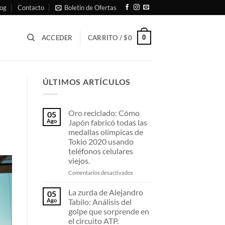
og
Contacto
Boletin de Ofertas
0
ACCEDER
CARRITO /
$
0
ÚLTIMOS ARTÍCULOS
Oro reciclado: Cómo
05
Ago
Japón fabricó todas las
medallas olímpicas de
Tokio 2020 usando
teléfonos celulares
viejos.
en
Comentarios desactivados
Oro
reciclado:
La zurda de Alejandro
05
Cómo
Ago
Tabilo: Análisis del
Japón
golpe que sorprende en
fabricó
el circuito ATP.
todas