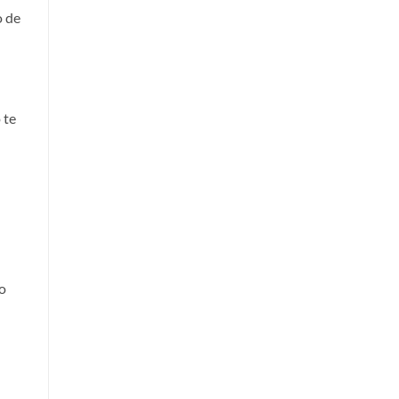
o de
 te
 o