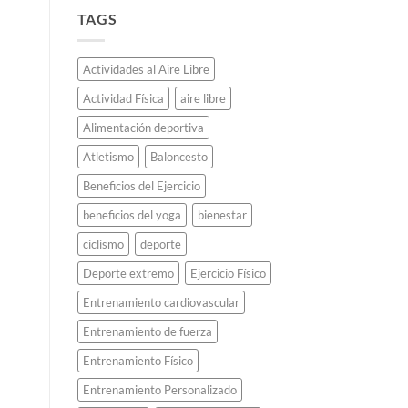
murió.
llevaron
de
TAGS
a
semana
la
de
élite
oro:
Actividades al Aire Libre
mundial.
Cómo
Massú
Actividad Física
aire libre
y
González
Alimentación deportiva
hicieron
historia
Atletismo
Baloncesto
en
Atenas
Beneficios del Ejercicio
2004.
beneficios del yoga
bienestar
ciclismo
deporte
Deporte extremo
Ejercicio Físico
Entrenamiento cardiovascular
Entrenamiento de fuerza
Entrenamiento Físico
Entrenamiento Personalizado