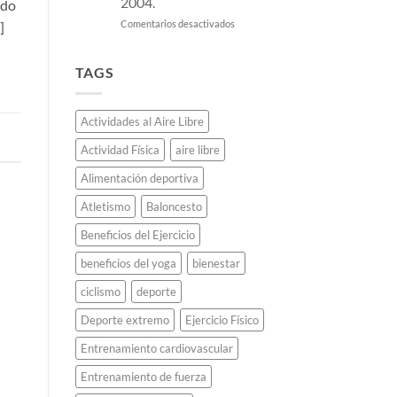
2004.
ido
una
de
victoria
potencia
en
Comentarios desactivados
]
militar
que
El
y
lo
fin
murió.
llevaron
de
TAGS
a
semana
la
de
élite
oro:
Actividades al Aire Libre
mundial.
Cómo
Massú
Actividad Física
aire libre
y
González
Alimentación deportiva
hicieron
historia
Atletismo
Baloncesto
en
Atenas
Beneficios del Ejercicio
2004.
beneficios del yoga
bienestar
ciclismo
deporte
Deporte extremo
Ejercicio Físico
Entrenamiento cardiovascular
Entrenamiento de fuerza