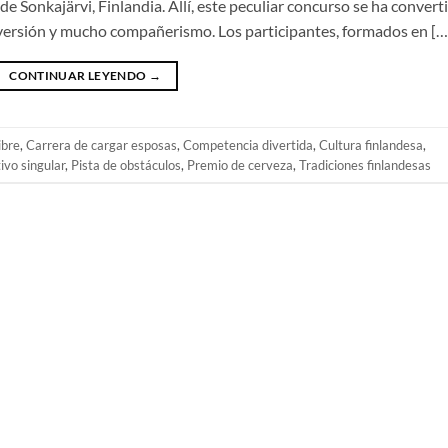
e Sonkajärvi, Finlandia. Allí, este peculiar concurso se ha convert
iversión y mucho compañerismo. Los participantes, formados en […
CONTINUAR LEYENDO
→
ibre
,
Carrera de cargar esposas
,
Competencia divertida
,
Cultura finlandesa
,
ivo singular
,
Pista de obstáculos
,
Premio de cerveza
,
Tradiciones finlandesas