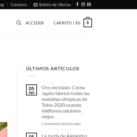
og
Contacto
Boletin de Ofertas
0
ACCEDER
CARRITO /
$
0
ÚLTIMOS ARTÍCULOS
Oro reciclado: Cómo
05
Ago
Japón fabricó todas las
medallas olímpicas de
Tokio 2020 usando
teléfonos celulares
viejos.
en
Comentarios desactivados
Oro
reciclado:
La zurda de Alejandro
05