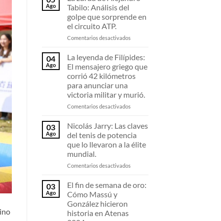
Cómo
Ago
Tabilo: Análisis del
Japón
golpe que sorprende en
fabricó
el circuito ATP.
todas
las
en
Comentarios desactivados
medallas
La
olímpicas
zurda
La leyenda de Filípides:
04
de
de
Ago
El mensajero griego que
Tokio
Alejandro
corrió 42 kilómetros
2020
Tabilo:
para anunciar una
usando
Análisis
victoria militar y murió.
teléfonos
del
celulares
golpe
en
Comentarios desactivados
viejos.
que
La
sorprende
leyenda
Nicolás Jarry: Las claves
03
en
de
Ago
del tenis de potencia
el
Filípides:
que lo llevaron a la élite
circuito
El
mundial.
ATP.
mensajero
griego
en
Comentarios desactivados
que
Nicolás
corrió
Jarry:
El fin de semana de oro:
03
42
Las
Ago
Cómo Massú y
kilómetros
claves
González hicieron
para
del
sino
historia en Atenas
anunciar
tenis