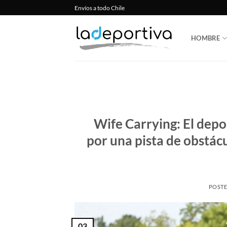
Saltar
Envíos a todo Chile
al
contenido
HOMBRE
Wife Carrying: El depo
por una pista de obstácu
POST
03