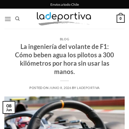
Saltar
Envíos a todo Chile
al
contenido
0
BLOG
La ingeniería del volante de F1:
Cómo beben agua los pilotos a 300
kilómetros por hora sin usar las
manos.
POSTED ON
JUNIO 8, 2026
BY
LADEPORTIVA
08
Jun