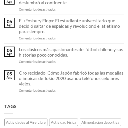
invisibles:
Ago
deslumbró al continente.
Por
en
Comentarios desactivados
qué
La
las
U
El «Fosbury Flop»: El estudiante universitario que
zapatillas
06
de
de
Ago
decidió saltar de espaldas y revolucionó el atletismo
Sampaoli
fibra
para siempre.
en
de
en
Comentarios desactivados
2011:
carbono
El
El
están
«Fosbury
equipo
Los clásicos más apasionantes del fútbol chileno y sus
destrozando
06
Flop»:
invicto
todos
Ago
historias poco conocidas.
El
que
los
en
Comentarios desactivados
estudiante
deslumbró
récords
Los
universitario
al
de
clásicos
Oro reciclado: Cómo Japón fabricó todas las medallas
que
continente.
05
maratón.
más
decidió
Ago
olímpicas de Tokio 2020 usando teléfonos celulares
apasionantes
saltar
viejos.
del
de
en
Comentarios desactivados
fútbol
espaldas
Oro
chileno
y
reciclado:
y
revolucionó
Cómo
sus
TAGS
el
Japón
historias
atletismo
fabricó
poco
para
todas
conocidas.
siempre.
Actividades al Aire Libre
Actividad Física
Alimentación deportiva
las