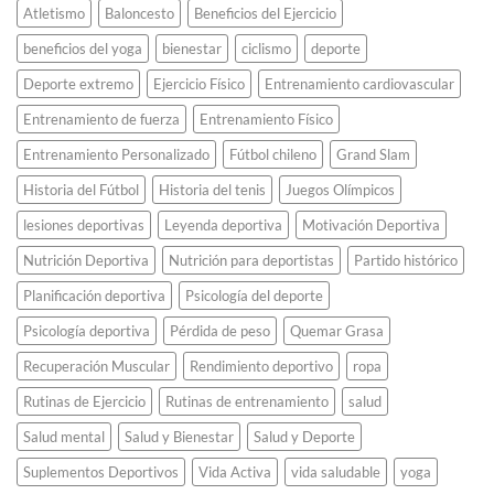
medallas
Atletismo
Baloncesto
Beneficios del Ejercicio
olímpicas
de
beneficios del yoga
bienestar
ciclismo
deporte
Tokio
2020
Deporte extremo
Ejercicio Físico
Entrenamiento cardiovascular
usando
teléfonos
Entrenamiento de fuerza
Entrenamiento Físico
celulares
Entrenamiento Personalizado
Fútbol chileno
Grand Slam
viejos.
Historia del Fútbol
Historia del tenis
Juegos Olímpicos
lesiones deportivas
Leyenda deportiva
Motivación Deportiva
Nutrición Deportiva
Nutrición para deportistas
Partido histórico
Planificación deportiva
Psicología del deporte
Psicología deportiva
Pérdida de peso
Quemar Grasa
Recuperación Muscular
Rendimiento deportivo
ropa
Rutinas de Ejercicio
Rutinas de entrenamiento
salud
Salud mental
Salud y Bienestar
Salud y Deporte
Suplementos Deportivos
Vida Activa
vida saludable
yoga