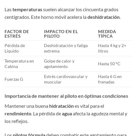
Las
temperaturas
suelen alcanzar los cincuenta grados
centígrados. Este horno móvil acelera la
deshidratación
.
FACTOR DE
IMPACTO EN EL
MEDIDA
ESTRÉS
PILOTO
TÍPICA
Pérdida de
Deshidratación y fatiga
Hasta 4 kg y 2+
Líquido
extrema
litros
Temperatura en
Golpe de calor y
Hasta 50 °C
Cabina
agotamiento
Estrés cardiovascular y
Hasta 6 G en
Fuerzas G
muscular
frenadas
Importancia de mantener al piloto en óptimas condiciones
Mantener una buena
hidratación
es vital para el
rendimiento
. La pérdida de
agua
afecta la agudeza mental y
los reflejos.
Los
pilotos fórmula
deben combatir este agotamiento para