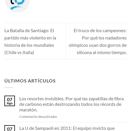
La Batalla de Santiago: El
El truco de los campeones:
partido más violento en la
Por qué los nadadores
historia de los mundiales
olímpicos usan dos gorros de
(Chile vs Italia)
silicona al mismo tiempo.
ÚLTIMOS ARTÍCULOS
Los resortes invisibles: Por qué las zapatillas de fibra
07
Ago
de carbono están destrozando todos los récords de
maratón.
en
Comentarios desactivados
Los
resortes
La U de Sampaoli en 2011: El equipo invicto que
07