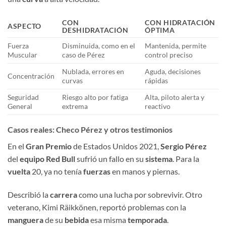
CON
CON HIDRATACIÓN
ASPECTO
DESHIDRATACIÓN
ÓPTIMA
Fuerza
Disminuida, como en el
Mantenida, permite
Muscular
caso de Pérez
control preciso
Nublada, errores en
Aguda, decisiones
Concentración
curvas
rápidas
Seguridad
Riesgo alto por fatiga
Alta, piloto alerta y
General
extrema
reactivo
Casos reales: Checo Pérez y otros testimonios
En el
Gran Premio
de Estados Unidos 2021,
Sergio Pérez
del
equipo
Red Bull
sufrió un fallo en su
sistema
. Para la
vuelta
20, ya no tenía
fuerzas
en manos y piernas.
Describió la
carrera
como una lucha por sobrevivir. Otro
veterano, Kimi Räikkönen, reportó problemas con la
manguera
de su
bebida
esa misma
temporada
.