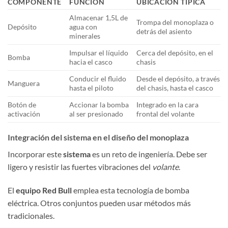
COMPONENTE
FUNCIÓN
UBICACIÓN TÍPICA
Almacenar 1,5L de
Trompa del monoplaza o
Depósito
agua con
detrás del asiento
minerales
Impulsar el líquido
Cerca del depósito, en el
Bomba
hacia el casco
chasis
Conducir el fluido
Desde el depósito, a través
Manguera
hasta el piloto
del chasis, hasta el casco
Botón de
Accionar la bomba
Integrado en la cara
activación
al ser presionado
frontal del volante
Integración del sistema en el diseño del monoplaza
Incorporar este
sistema
es un reto de ingeniería. Debe ser
ligero y resistir las fuertes vibraciones del
volante
.
El
equipo
Red Bull
emplea esta tecnología de bomba
eléctrica. Otros conjuntos pueden usar métodos más
tradicionales.