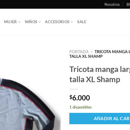
Nosotros
Bl
MUJER
NIÑOS
ACCESORIOS
SALE
PORTADA
»
TRICOTA MANGA 
TALLA XL SHAMP
Tricota manga lar
talla XL Shamp
6.000
$
1 disponibles
AÑADIR AL CAR