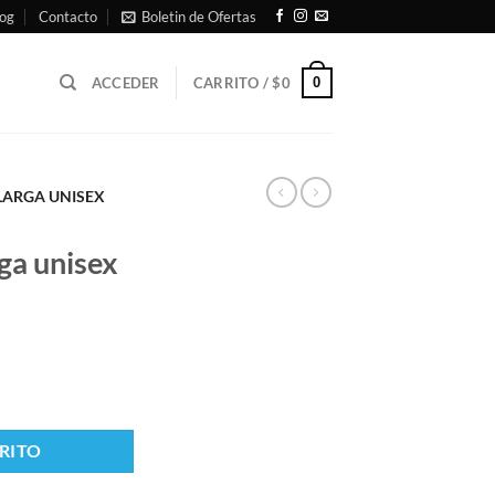
og
Contacto
Boletin de Ofertas
0
ACCEDER
CARRITO /
$
0
LARGA UNISEX
ga unisex
RITO