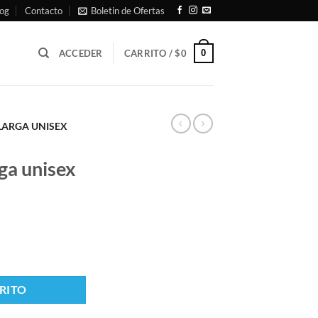
og
Contacto
Boletin de Ofertas
0
ACCEDER
CARRITO /
$
0
LARGA UNISEX
ga unisex
RITO