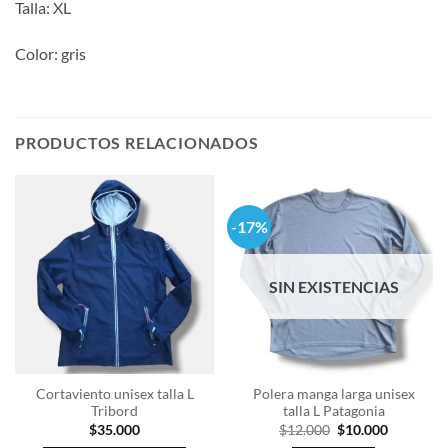
Talla: XL
Color: gris
PRODUCTOS RELACIONADOS
-17%
SIN EXISTENCIAS
Cortaviento unisex talla L
Polera manga larga unisex
Tribord
talla L Patagonia
El
El
$
35.000
$
12.000
$
10.000
precio
precio