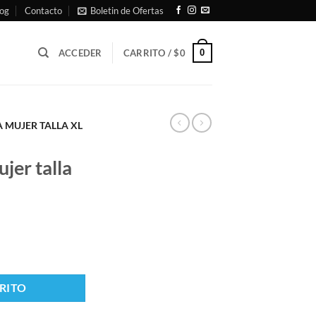
og
Contacto
Boletin de Ofertas
0
ACCEDER
CARRITO /
$
0
 MUJER TALLA XL
jer talla
RITO