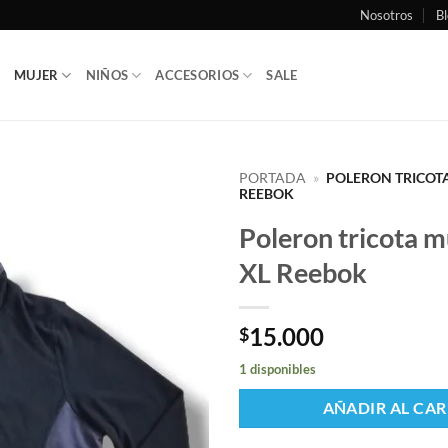
Nosotros
Bl
MUJER
NIÑOS
ACCESORIOS
SALE
PORTADA
»
POLERON TRICOTA
REEBOK
Poleron tricota mu
XL Reebok
15.000
$
1 disponibles
AÑADIR AL CAR