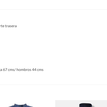
rte trasera
ga 67 cms/ hombros 44 cms
S