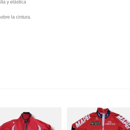
lta y elástica
obre la cintura.
S