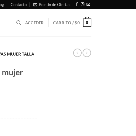
og
Contacto
Boletin de Ofertas
0
ACCEDER
CARRITO /
$
0
AS MUJER TALLA
s mujer