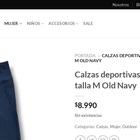
Nosotros
Bl
MUJER
NIÑOS
ACCESORIOS
SALE
PORTADA
»
CALZAS DEPORTIV
M OLD NAVY
Calzas deportiva
talla M Old Navy
8.990
$
Sin existencias
Categorías:
Calzas
,
Mujer
,
Outdoor