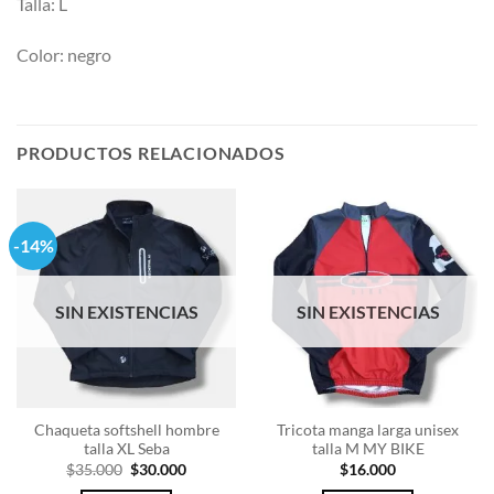
Talla: L
Color: negro
PRODUCTOS RELACIONADOS
-14%
SIN EXISTENCIAS
SIN EXISTENCIAS
Chaqueta softshell hombre
Tricota manga larga unisex
talla XL Seba
talla M MY BIKE
El
El
$
35.000
$
30.000
$
16.000
precio
precio