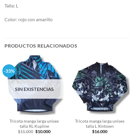
Talla: L
Color: rojo con amarillo
PRODUCTOS RELACIONADOS
-33%
SIN EXISTENCIAS
Tricota manga larga unisex
Tricota manga larga unisex
talla XL Kupline
talla L Xintown
El
El
$
15.000
$
10.000
$
16.000