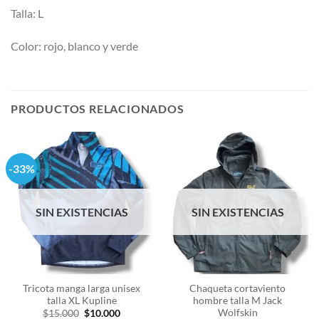
Talla: L
Color: rojo, blanco y verde
PRODUCTOS RELACIONADOS
-33%
SIN EXISTENCIAS
SIN EXISTENCIAS
Tricota manga larga unisex
Chaqueta cortaviento
talla XL Kupline
hombre talla M Jack
Wolfskin
El
El
$
15.000
$
10.000