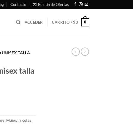
og
Contacto
Boletin de Ofertas
0
ACCEDER
CARRITO /
$
0
O UNISEX TALLA
nisex talla
re
,
Mujer
,
Tricotas
,