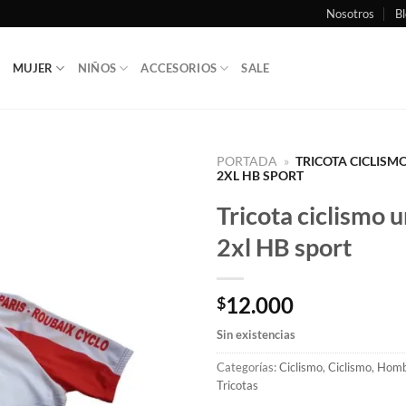
Nosotros
Bl
MUJER
NIÑOS
ACCESORIOS
SALE
PORTADA
»
TRICOTA CICLISM
2XL HB SPORT
Tricota ciclismo u
2xl HB sport
12.000
$
Sin existencias
Categorías:
Ciclismo
,
Ciclismo
,
Homb
Tricotas