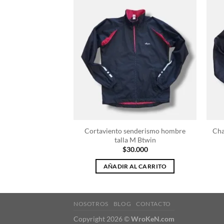
Cortaviento senderismo hombre
Cha
talla M Btwin
$
30.000
AÑADIR AL CARRITO
NOSOTROS
BLOG
CONTACTO
Copyright 2026 ©
WroKeN.com