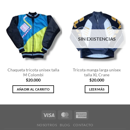
SIN EXISTENCIAS
Chaqueta tricota unisex talla
Tricota manga larga unisex
M Colombi
talla XL Crane
$
20.000
$
20.000
AÑADIR AL CARRITO
LEER MÁS
Visa
MasterCard
American
Express
NOSOTROS
BLOG
CONTACTO