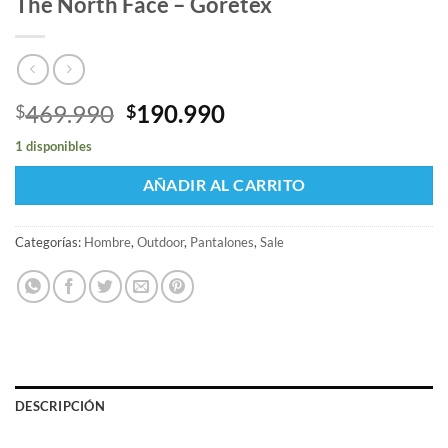
The North Face – Goretex
El
El
469.990
190.990
$
$
precio
precio
1 disponibles
original
actual
era:
es:
AÑADIR AL CARRITO
$469.990.
$190.990.
Categorías:
Hombre
,
Outdoor
,
Pantalones
,
Sale
DESCRIPCIÓN