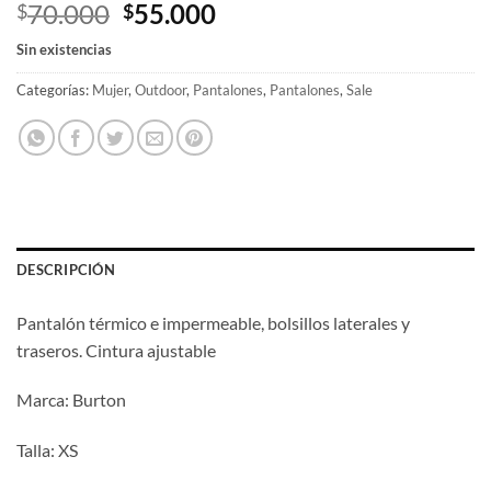
El
El
70.000
55.000
$
$
precio
precio
Sin existencias
original
actual
era:
es:
Categorías:
Mujer
,
Outdoor
,
Pantalones
,
Pantalones
,
Sale
$70.000.
$55.000.
DESCRIPCIÓN
Pantalón térmico e impermeable, bolsillos laterales y
traseros. Cintura ajustable
Marca: Burton
Talla: XS