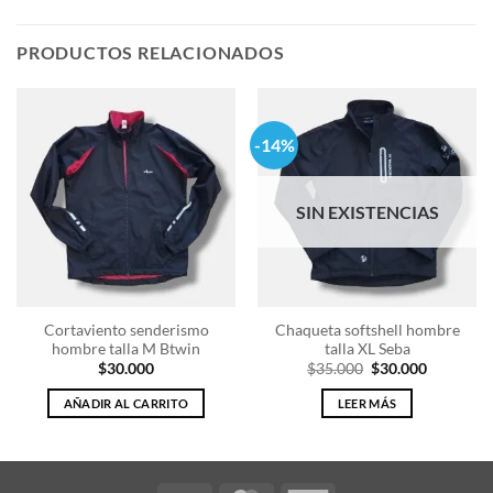
PRODUCTOS RELACIONADOS
-14%
SIN EXISTENCIAS
Cortaviento senderismo
Chaqueta softshell hombre
hombre talla M Btwin
talla XL Seba
El
El
$
30.000
$
35.000
$
30.000
precio
precio
original
actual
AÑADIR AL CARRITO
LEER MÁS
era:
es:
$35.000.
$30.000.